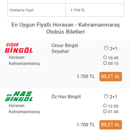
Ortalama Fiyat
1.716 TL
En Uygun Fiyatlı Horasan - Kahramanmaraş
Otobüs Biletleri
Cesur Bingöl
2+1
Seyahat
Horasan
10:45
Kahramanmaraş
00:15
1.700 TL
BİLET AL
Öz Has Bingöl
2+1
Horasan
12:50
Kahramanmaraş
01:45
1.700 TL
BİLET AL