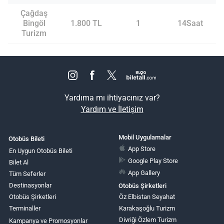
Çağdaş
Bingöl
1.800 TL
1
14Saat
Turizm
Yardıma mı ihtiyacınız var?
Yardım ve İletişim
Mobil Uygulamalar
Otobüs Bileti
App Store
En Uygun Otobüs Bileti
Google Play Store
Bilet Al
App Gallery
Tüm Seferler
Destinasyonlar
Otobüs Şirketleri
Otobüs Şirketleri
Öz Elbistan Seyahat
Terminaller
Karakaşoğlu Turizm
Divriği Özlem Turizm
Kampanya ve Promosyonlar