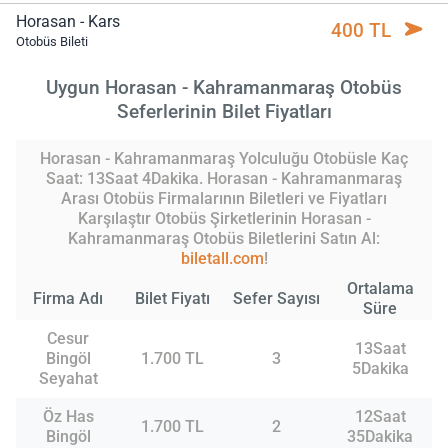
Horasan - Kars
400 TL
Otobüs Bileti
Uygun Horasan - Kahramanmaraş Otobüs
Seferlerinin Bilet Fiyatları
Horasan - Kahramanmaraş Yolculuğu Otobüsle Kaç
Saat: 13Saat 4Dakika. Horasan - Kahramanmaraş
Arası Otobüs Firmalarının Biletleri ve Fiyatları
Karşılaştır Otobüs Şirketlerinin Horasan -
Kahramanmaraş Otobüs Biletlerini Satın Al:
biletall.com
!
Ortalama
Firma Adı
Bilet Fiyatı
Sefer Sayısı
Süre
Cesur
13Saat
Bingöl
1.700 TL
3
5Dakika
Seyahat
Öz Has
12Saat
1.700 TL
2
Bingöl
35Dakika