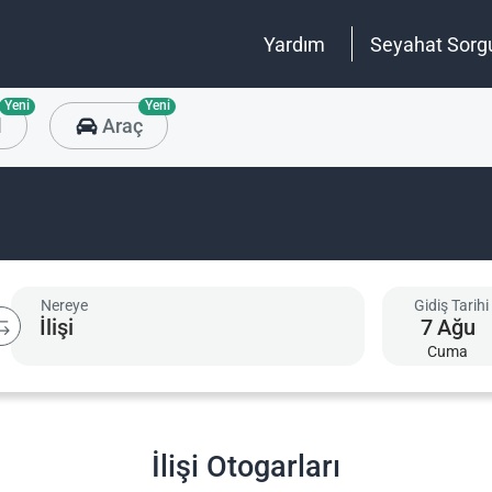
Yardım
Seyahat Sorg
Yeni
Yeni
l
Araç
Nereye
Gidiş Tarihi
7
Ağu
Cuma
İlişi Otogarları