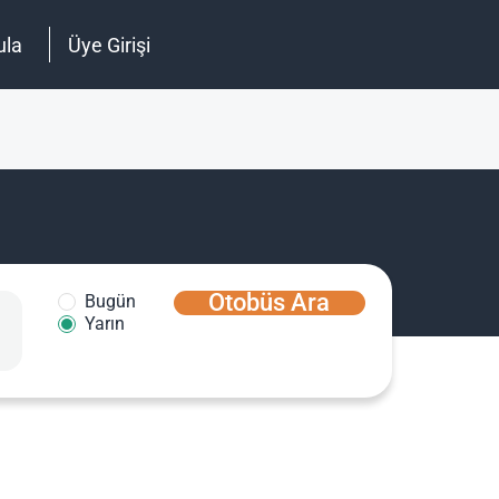
ula
Üye Girişi
Otobüs Ara
Bugün
Yarın