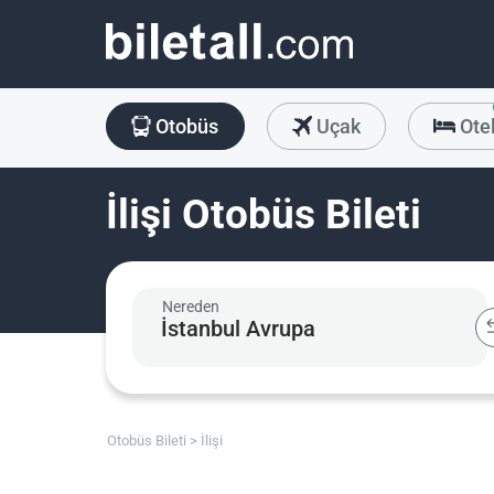
Otobüs
Uçak
Ote
İlişi Otobüs Bileti
Nereden
Otobüs Bileti
İlişi