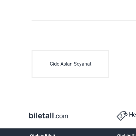
Cide Aslan Seyahat
He
Otobüs Bileti
Otobüs Şi