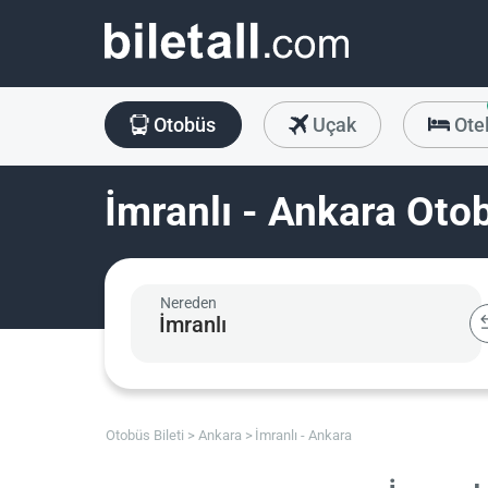
Otobüs
Uçak
Ote
İmranlı - Ankara Otob
Nereden
Otobüs Bileti
Ankara
İmranlı - Ankara