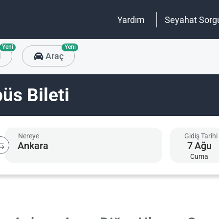
Yardım
Seyahat Sorg
Yeni
Yeni
l
Araç
üs Bileti
Nereye
Gidiş Tarihi
7
Ağu
Cuma