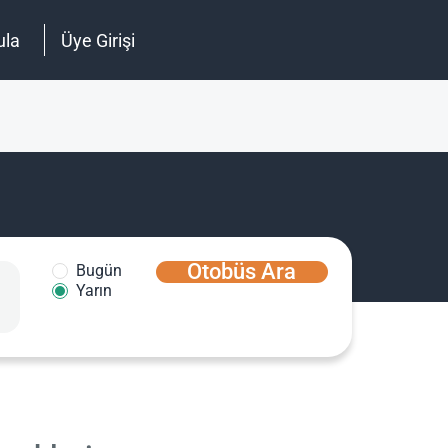
ula
Üye Girişi
Otobüs Ara
Bugün
Yarın