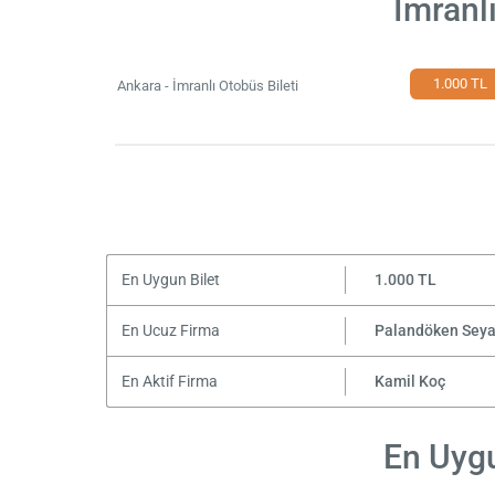
İmranl
1.000 TL
Ankara - İmranlı Otobüs Bileti
En Uygun Bilet
1.000 TL
En Ucuz Firma
Palandöken Sey
En Aktif Firma
Kamil Koç
En Uygu