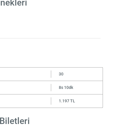
nekleri
30
8s 10dk
1.197 TL
iletleri