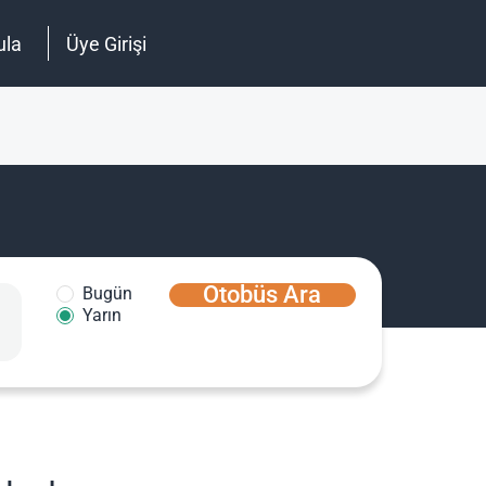
ula
Üye Girişi
Otobüs Ara
Bugün
Yarın