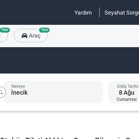
Yardım
Seyahat Sorg
Yeni
Yeni
l
Araç
Nereye
Gidiş Tarihi
8
Ağu
Cumartesi