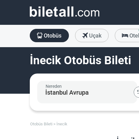
Otobüs
Uçak
Ote
İnecik Otobüs Bileti
Nereden
Otobüs Bileti
İnecik