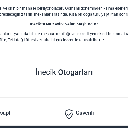
zel ve şirin bir mahalle bekliyor olacak. Osmanlı döneminden kalma eserle
ebileceğiniz tarihi mekanlar arasında. Kısa bir doğa turu yaptıktan sonra 
İnecik'te Ne Yenir? Neleri Meşhurdur?
i insanların yanında bir de meşhur mutfağı ve lezzetli yemekleri bulunmak
fte, Tekirdağ köftesi ve daha birçok lezzet ile tanışabilirsiniz.
İnecik Otogarları
saplı
Güvenli