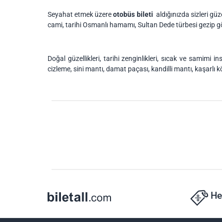
Seyahat etmek üzere
otobüs bileti
aldığınızda sizleri gü
cami, tarihi Osmanlı hamamı, Sultan Dede türbesi gezip gör
Doğal güzellikleri, tarihi zenginlikleri, sıcak ve samim
cizleme, sini mantı, damat paçası, kandilli mantı, kaşarlı kö
He