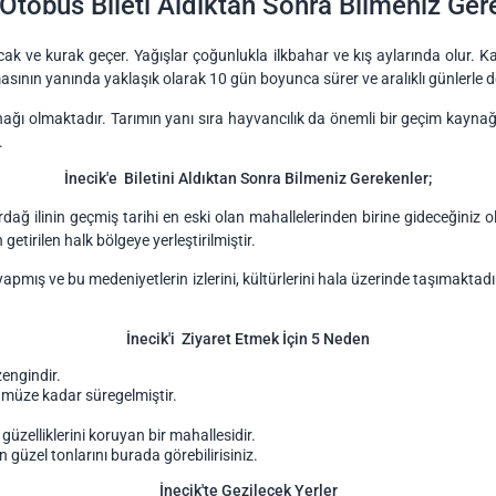
 Otobüs Bileti Aldıktan Sonra Bilmeniz Ger
sıcak ve kurak geçer. Yağışlar çoğunlukla ilkbahar ve kış aylarında olur. K
lmasının yanında yaklaşık olarak 10 gün boyunca sürer ve aralıklı günlerle
ynağı olmaktadır. Tarımın yanı sıra hayvancılık da önemli bir geçim kaynağ
.
İnecik'e Biletini Aldıktan Sonra Bilmeniz Gerekenler;
rdağ ilinin geçmiş tarihi en eski olan mahallelerinden birine gideceğiniz
tirilen halk bölgeye yerleştirilmiştir.
pmış ve bu medeniyetlerin izlerini, kültürlerini hala üzerinde taşımaktad
İnecik'i Ziyaret Etmek İçin 5 Neden
zengindir.
ümüze kadar süregelmiştir.
güzelliklerini koruyan bir mahallesidir.
 güzel tonlarını burada görebilirisiniz.
İnecik'te Gezilecek Yerler