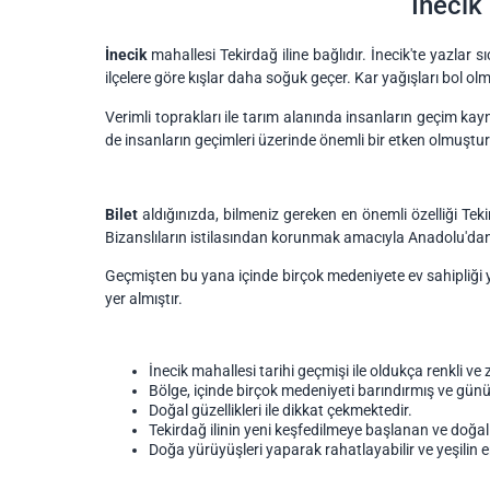
İnecik
İnecik
mahallesi Tekirdağ iline bağlıdır. İnecik'te yazlar 
ilçelere göre kışlar daha soğuk geçer. Kar yağışları bol o
Verimli toprakları ile tarım alanında insanların geçim ka
de insanların geçimleri üzerinde önemli bir etken olmuştur
Bilet
aldığınızda,
bilmeniz
gereken en önemli özelliği Teki
Bizanslıların istilasından korunmak amacıyla Anadolu'dan ge
Geçmişten bu yana içinde birçok medeniyete ev sahipliği ya
yer almıştır.
İnecik mahallesi tarihi geçmişi ile oldukça renkli ve 
Bölge, içinde birçok medeniyeti barındırmış ve gün
Doğal güzellikleri ile dikkat çekmektedir.
Tekirdağ ilinin yeni keşfedilmeye başlanan ve doğal 
Doğa yürüyüşleri yaparak rahatlayabilir ve yeşilin en