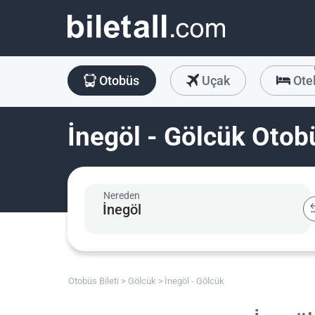
Otobüs
Uçak
Ote
İnegöl - Gölcük Otobü
Nereden
Otobüs Bileti
Gölcük
İnegöl - Gölcük