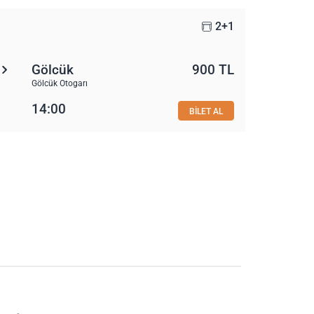
2+1
Gölcük
900 TL
Gölcük Otogarı
14:00
BİLET AL