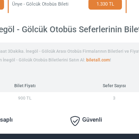
Ünye - Gölcük Otobüs Bileti
1.330 TL
göl - Gölcük Otobüs Seferlerinin Bilet
at 3Dakika. İnegöl - Gölcük Arası Otobüs Firmalarının Biletleri ve Fiyat
n İnegöl - Gölcük Otobüs Biletlerini Satın Al:
biletall.com
!
Bilet Fiyatı
Sefer Sayısı
900 TL
3
saplı
Güvenli