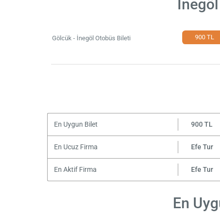
İnegöl
900 TL
Gölcük - İnegöl Otobüs Bileti
En Uygun Bilet
900 TL
En Ucuz Firma
Efe Tur
En Aktif Firma
Efe Tur
En Uygu