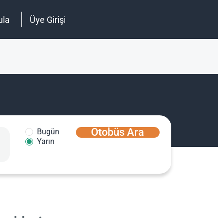
ula
Üye Girişi
Otobüs Ara
Bugün
Yarın