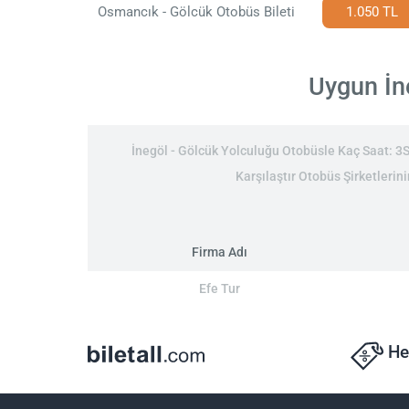
Osmancık - Gölcük Otobüs Bileti
1.050 TL
Uygun İne
İnegöl - Gölcük Yolculuğu Otobüsle Kaç Saat: 3Sa
Karşılaştır Otobüs Şirketlerini
Firma Adı
Efe Tur
He