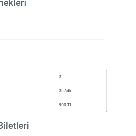
nekleri
3
3s 3dk
900 TL
iletleri