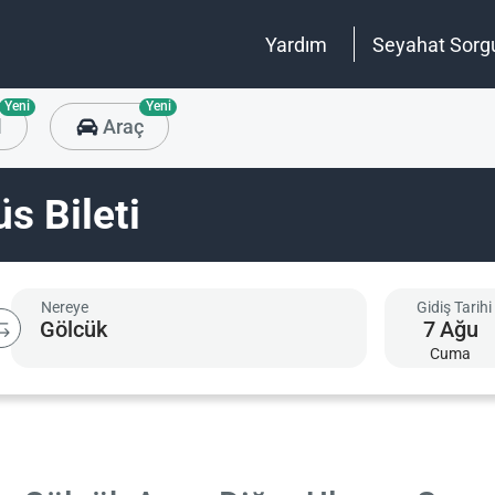
Yardım
Seyahat Sorg
Yeni
Yeni
l
Araç
s Bileti
Nereye
Gidiş Tarihi
7
Ağu
Cuma