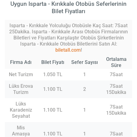
Uygun Isparta - Kırıkkale Otobüs Seferlerinin
Bilet Fiyatları
Isparta - Kırıkkale Yolculuğu Otobüsle Kaç Saat: 7Saat
25Dakika. Isparta - Kırıkkale Arası Otobüs Firmalarının
Biletleri ve Fiyatları Karşılaştır Otobüs Şirketlerinin
Isparta - Kırıkkale Otobüs Biletlerini Satın Al:
biletall.com
!
Ortalama
Firma Adı
Bilet Fiyatı
Sefer Sayısı
Süre
Net Turizm
1.050 TL
1
7Saat
Lüks Erova
7Saat
1.100 TL
2
Turizm
15Dakika
Lüks
7Saat
Karadeniz
1.100 TL
1
15Dakika
Seyahat
Mis
Amasya
1.100 TL
1
7Saat