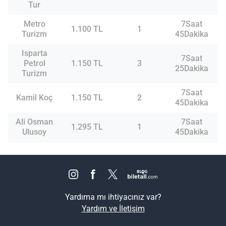
Tur
Metro
7Saat
1.100 TL
1
Turizm
45Dakika
Isparta
7Saat
Petrol
1.150 TL
3
25Dakika
Turizm
7Saat
Kamil Koç
1.150 TL
2
45Dakika
Ali Osman
7Saat
1.295 TL
1
Ulusoy
45Dakika
Yardıma mı ihtiyacınız var?
Yardım ve İletişim