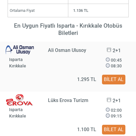
Ortalama Fiyat
1.136 TL
En Uygun Fiyatlı Isparta - Kırıkkale Otobüs
Biletleri
Ali Osman Ulusoy
2+1
Isparta
00:45
Kırıkkale
08:30
1.295 TL
BİLET AL
Lüks Erova Turizm
2+1
Isparta
02:00
Kırıkkale
09:15
1.100 TL
BİLET AL