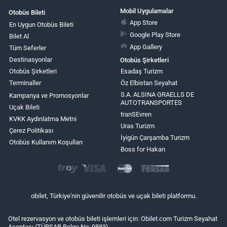
Mobil Uygulamalar
Otobüs Bileti
App Store
En Uygun Otobüs Bileti
Google Play Store
Bilet Al
App Gallery
Tüm Seferler
Destinasyonlar
Otobüs Şirketleri
Otobüs Şirketleri
Esadaş Turizm
Terminaller
Öz Elbistan Seyahat
S.A. ALSINA GRAELLS DE
Kampanya ve Promosyonlar
AUTOTRANSPORTES
Uçak Bileti
tranSEvren
KVKK Aydınlatma Metni
Uras Turizm
Çerez Politikası
İyigün Çarşamba Turizm
Otobüs Kullanım Koşulları
Boss for Hakan
obilet, Türkiye'nin güvenilir otobüs ve uçak bileti platformu.
Otel rezervasyon ve otobüs bileti işlemleri için: Obilet.com Turizm Seyahat
Acentası (TÜRSAB Belge No: 9883)