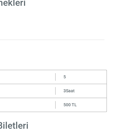
nekleri
5
3Saat
500 TL
iletleri