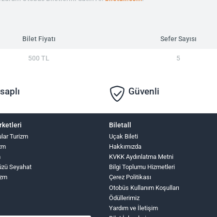
Bilet Fiyatı
Sefer Sayısı
500 TL
5
saplı
Güvenli
rketleri
Biletall
ular Turizm
Uçak Bileti
zm
Hakkımızda
m
KVKK Aydınlatma Metni
üzü Seyahat
Bilgi Toplumu Hizmetleri
izm
Çerez Politikası
Otobüs Kullanım Koşulları
Ödüllerimiz
Yardım ve İletişim