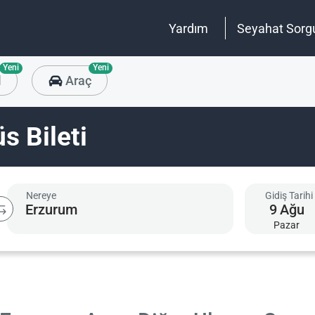
Yardım
Seyahat Sorg
Yeni
Yeni
l
Araç
s Bileti
Nereye
Gidiş Tarihi
9
Ağu
Pazar