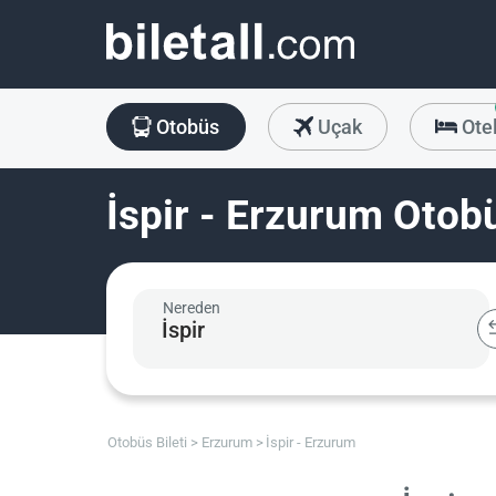
Otobüs
Uçak
Ote
İspir - Erzurum Otobü
Nereden
Otobüs Bileti
Erzurum
İspir - Erzurum