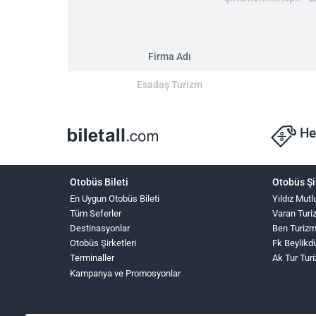
Firma Adı
Esadaş Turizm
He
Otobüs Bileti
Otobüs Şi
En Uygun Otobüs Bileti
Yıldız Mutl
Tüm Seferler
Varan Turi
Destinasyonlar
Ben Turiz
Otobüs Şirketleri
Fk Beylikd
Terminaller
Ak Tur Tur
Kampanya ve Promosyonlar