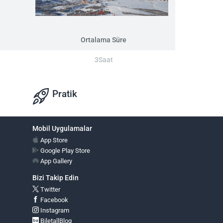
Ortalama Süre
3Saat
Pratik
Mobil Uygulamalar
App Store
Google Play Store
App Gallery
Bizi Takip Edin
Twitter
Facebook
Instagram
BiletallBlog