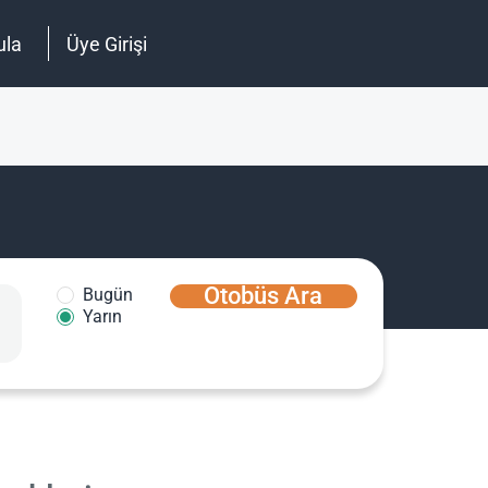
ula
Üye Girişi
Otobüs Ara
Bugün
Yarın