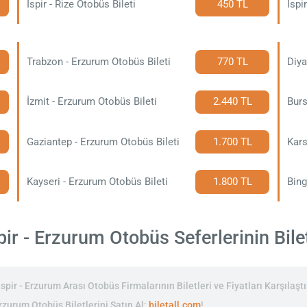
İspir - Rize Otobüs Bileti
450 TL
İspi
Trabzon - Erzurum Otobüs Bileti
770 TL
Diya
İzmit - Erzurum Otobüs Bileti
2.440 TL
Burs
Gaziantep - Erzurum Otobüs Bileti
1.700 TL
Kars
Kayseri - Erzurum Otobüs Bileti
1.800 TL
Bing
ir - Erzurum Otobüs Seferlerinin Bilet
spir - Erzurum Arası Otobüs Firmalarının Biletleri ve Fiyatları Karşılaşt
 Erzurum Otobüs Biletlerini Satın Al:
biletall.com
!