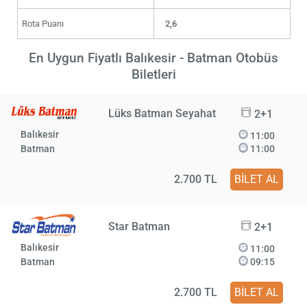
Rota Puanı
2,6
En Uygun Fiyatlı Balıkesir - Batman Otobüs
Biletleri
Lüks Batman Seyahat
2+1
Balıkesir
11:00
Batman
11:00
2.700 TL
BİLET AL
Star Batman
2+1
Balıkesir
11:00
Batman
09:15
2.700 TL
BİLET AL