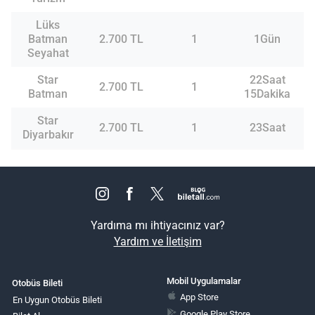
Lüks
Batman
2.700 TL
1
1Gün
Seyahat
Star
22Saat
2.700 TL
1
Batman
15Dakika
Star
2.700 TL
1
23Saat
Diyarbakır
Yardıma mı ihtiyacınız var?
Yardım ve İletişim
Mobil Uygulamalar
Otobüs Bileti
App Store
En Uygun Otobüs Bileti
Google Play Store