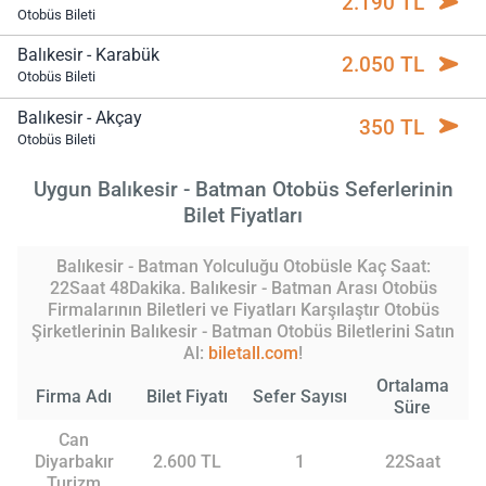
2.190 TL
Otobüs Bileti
Balıkesir - Karabük
2.050 TL
Otobüs Bileti
Balıkesir - Akçay
350 TL
Otobüs Bileti
Uygun Balıkesir - Batman Otobüs Seferlerinin
Bilet Fiyatları
Balıkesir - Batman Yolculuğu Otobüsle Kaç Saat:
22Saat 48Dakika. Balıkesir - Batman Arası Otobüs
Firmalarının Biletleri ve Fiyatları Karşılaştır Otobüs
Şirketlerinin Balıkesir - Batman Otobüs Biletlerini Satın
Al:
biletall.com
!
Ortalama
Firma Adı
Bilet Fiyatı
Sefer Sayısı
Süre
Can
Diyarbakır
2.600 TL
1
22Saat
Turizm