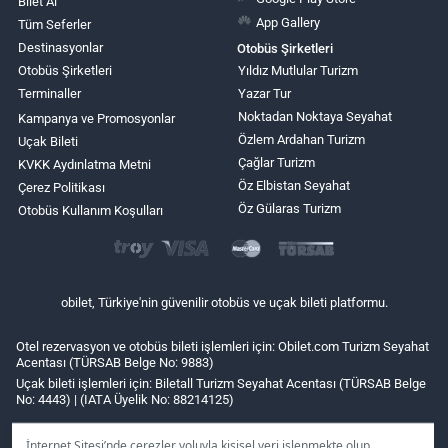
Bilet Al
App Gallery
Tüm Seferler
Destinasyonlar
Otobüs Şirketleri
Otobüs Şirketleri
Yıldız Mutlular Turizm
Terminaller
Yazar Tur
Noktadan Noktaya Seyahat
Kampanya ve Promosyonlar
Özlem Ardahan Turizm
Uçak Bileti
Çağlar Turizm
KVKK Aydınlatma Metni
Öz Elbistan Seyahat
Çerez Politikası
Öz Gülaras Turizm
Otobüs Kullanım Koşulları
obilet, Türkiye'nin güvenilir otobüs ve uçak bileti platformu.
Otel rezervasyon ve otobüs bileti işlemleri için: Obilet.com Turizm Seyahat
Acentası (TÜRSAB Belge No: 9883)
Uçak bileti işlemleri için: Biletall Turizm Seyahat Acentası (TÜRSAB Belge
No: 4443) | (IATA Üyelik No: 88214125)
İnternet Sitesi’nde çerezler yoluyla kişisel veri işlenmekte olup