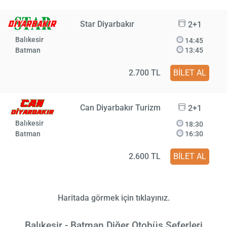
Star Diyarbakır
2+1
Balıkesir
14:45
Batman
13:45
2.700 TL
BİLET AL
Can Diyarbakır Turizm
2+1
Balıkesir
18:30
Batman
16:30
2.600 TL
BİLET AL
Haritada görmek için tıklayınız.
Balıkesir - Batman Diğer Otobüs Seferleri