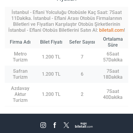
İstanbul - Eflani Yolculuğu Otobüsle Kaç Saat: 7Saat
11Dakika. İstanbul - Eflani Arası Otobüs Firmalarının
Biletleri ve Fiyatları Karşılaştır Otobüs Şirketlerinin
İstanbul - Eflani Otobüs Biletlerini Satın Al:
biletall.com
!
Ortalama
Firma Adı
Bilet Fiyatı
Sefer Sayısı
Süre
Metro
6Saat
1.200 TL
7
Turizm
57Dakika
Safran
7Saat
1.200 TL
6
Turizm
18Dakika
Azdavay
7Saat
Aktur
1.200 TL
2
40Dakika
Turizm