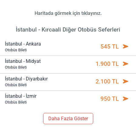
Haritada görmek için tıklayınız.
İstanbul - Kırcaali Diğer Otobüs Seferleri
İstanbul - Ankara
545 TL
Otobüs Bileti
İstanbul - Midyat
1.900 TL
Otobüs Bileti
İstanbul - Diyarbakır
2.100 TL
Otobüs Bileti
İstanbul - İzmir
950 TL
Otobüs Bileti
Daha Fazla Göster