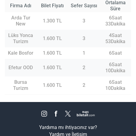
Ortalama
Firma Adı
Bilet Fiyatı
Sefer Sayısı
Süre
Arda Tur
6Saat
1.300 TL
3
New
33Dakika
Lüks Yonca
4Saat
1.600 TL
3
Turizm
53Dakika
Kale Bosfor
1.600 TL
1
6Saat
6Saat
Efetur OOD
1.600 TL
2
10Dakika
Bursa
6Saat
1.600 TL
2
Turizm
10Dakika
Yardıma mı ihtiyacınız var?
Yardım ve İletişim