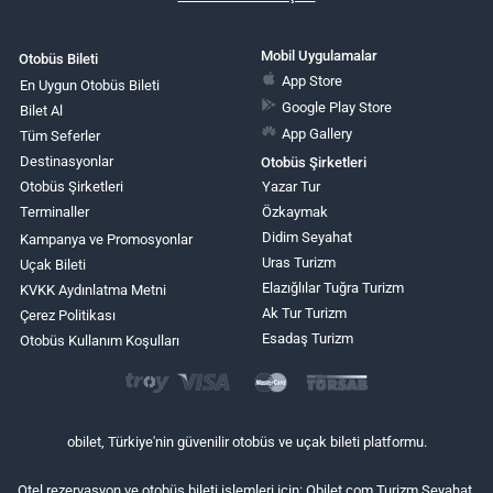
Mobil Uygulamalar
Otobüs Bileti
App Store
En Uygun Otobüs Bileti
Google Play Store
Bilet Al
App Gallery
Tüm Seferler
Destinasyonlar
Otobüs Şirketleri
Otobüs Şirketleri
Yazar Tur
Terminaller
Özkaymak
Didim Seyahat
Kampanya ve Promosyonlar
Uras Turizm
Uçak Bileti
Elazığlılar Tuğra Turizm
KVKK Aydınlatma Metni
Ak Tur Turizm
Çerez Politikası
Esadaş Turizm
Otobüs Kullanım Koşulları
obilet, Türkiye'nin güvenilir otobüs ve uçak bileti platformu.
Otel rezervasyon ve otobüs bileti işlemleri için: Obilet.com Turizm Seyahat