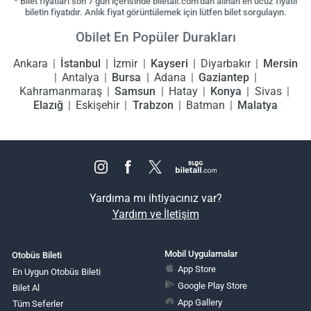
* Bilet fiyatları son 7 gün içerisinde biletall.com’dan alınan en ucuz fiyatlı
biletin fiyatıdır. Anlık fiyat görüntülemek için lütfen bilet sorgulayın.
Obilet En Popüler Durakları
Ankara
İstanbul
İzmir
Kayseri
Diyarbakır
Mersin
Antalya
Bursa
Adana
Gaziantep
Kahramanmaraş
Samsun
Hatay
Konya
Sivas
Elazığ
Eskişehir
Trabzon
Batman
Malatya
Yardıma mı ihtiyacınız var?
Yardım ve İletişim
Mobil Uygulamalar
Otobüs Bileti
App Store
En Uygun Otobüs Bileti
Google Play Store
Bilet Al
App Gallery
Tüm Seferler