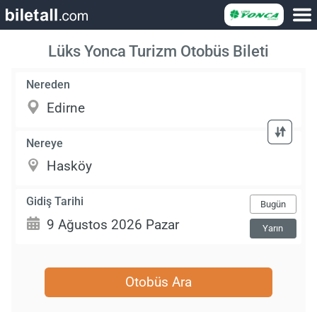
Lüks Yonca Turizm Otobüs Bileti
Nereden
Nereye
Gidiş Tarihi
Bugün
Yarın
Otobüs Ara