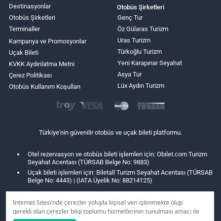
Destinasyonlar
Otobüs Şirketleri
Otobüs Şirketleri
Genç Tur
Terminaller
Öz Gülaras Turizm
Uras Turizm
Kampanya ve Promosyonlar
Türkoğlu Turizm
Uçak Bileti
Yeni Karapınar Seyahat
KVKK Aydınlatma Metni
Asya Tur
Çerez Politikası
Lüx Aydın Turizm
Otobüs Kullanım Koşulları
Türkiye'nin güvenilir otobüs ve uçak bileti platformu.
Otel rezervasyon ve otobüs bileti işlemleri için: Obilet.com Turizm
Seyahat Acentası (TÜRSAB Belge No: 9883)
Uçak bileti işlemleri için: Biletall Turizm Seyahat Acentası (TÜRSAB
Belge No: 4443) | (IATA Üyelik No: 88214125)
İnternet Sitesi’nde çerezler yoluyla kişisel veri işlenmekte olup
gerekli olan çerezler bilgi toplumu hizmetlerinin sunulması amacı ile
kullanılmaktadır. Tercihleriniz doğrultusunda size özel