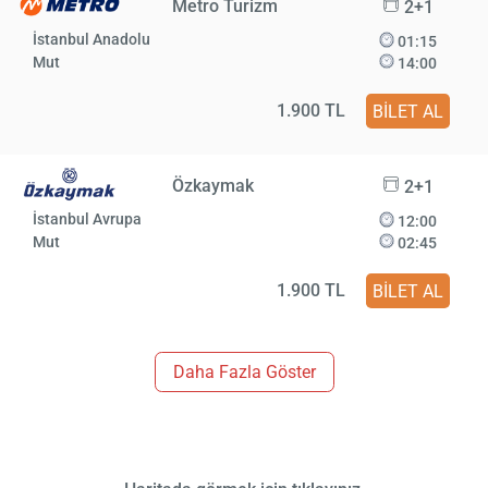
Metro Turizm
2+1
İstanbul Anadolu
01:15
Mut
14:00
1.900 TL
BİLET AL
Özkaymak
2+1
İstanbul Avrupa
12:00
Mut
02:45
1.900 TL
BİLET AL
Daha Fazla Göster