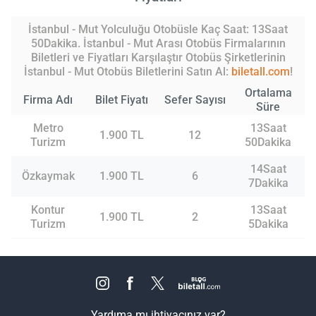
İstanbul - Mut Yolculuğu Otobüsle Kaç Saat: 13Saat
50Dakika. İstanbul - Mut Arası Otobüs Firmalarının
Biletleri ve Fiyatları Karşılaştır Otobüs Şirketlerinin
İstanbul - Mut Otobüs Biletlerini Satın Al:
biletall.com
!
Ortalama
Firma Adı
Bilet Fiyatı
Sefer Sayısı
Süre
Metro
13Saat
1.900 TL
12
Turizm
50Dakika
14Saat
Özkaymak
1.900 TL
6
7Dakika
Kontur
13Saat
1.900 TL
2
Turizm
5Dakika
Yardıma mı ihtiyacınız var?