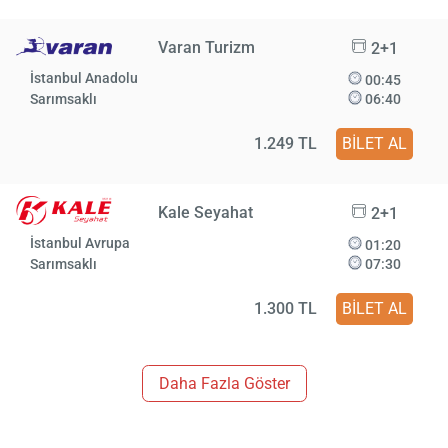
Varan Turizm
2+1
İstanbul Anadolu
00:45
Sarımsaklı
06:40
1.249 TL
BİLET AL
Kale Seyahat
2+1
İstanbul Avrupa
01:20
Sarımsaklı
07:30
1.300 TL
BİLET AL
Daha Fazla Göster