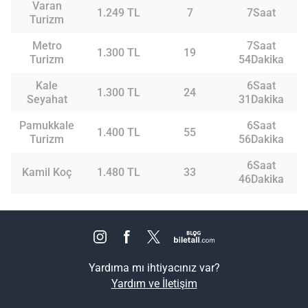
Varan
1.249 TL
7
7Saat
Turizm
Metro
7Saat
1.300 TL
19
Turizm
54Dakika
Kale
6Saat
1.300 TL
24
Seyahat
31Dakika
Pamukkale
6Saat
1.400 TL
55
Turizm
56Dakika
6Saat
Kamil Koç
1.480 TL
33
46Dakika
Yardıma mı ihtiyacınız var?
Yardım ve İletişim