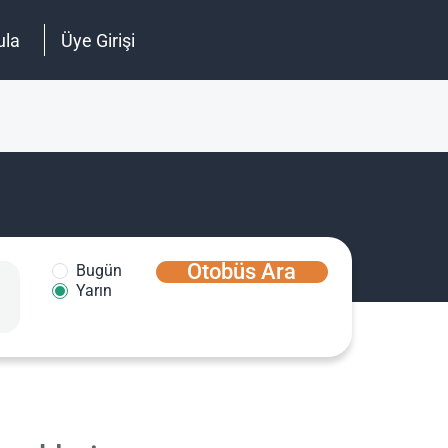
ula
Üye Girişi
Otobüs Ara
Bugün
Yarın