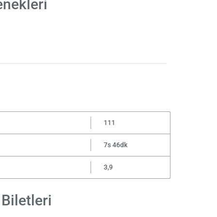
enekleri
111
7s 46dk
3,9
Biletleri