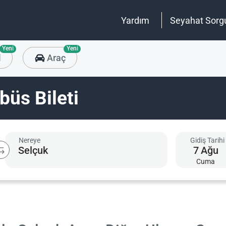
Yardım
Seyahat Sorg
Yeni
Yeni
l
Araç
büs Bileti
Nereye
Gidiş Tarihi
7
Ağu
Cuma