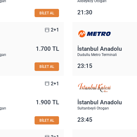
garı
Alibeyköy Otogarı
21:30
BİLET AL
2+1
1.700 TL
İstanbul Anadolu
garı
Dudullu Metro Terminali
23:15
BİLET AL
2+1
1.900 TL
İstanbul Anadolu
garı
Sultanbeyli Otogarı
23:45
BİLET AL