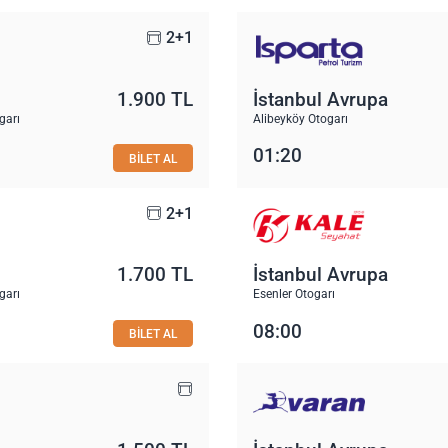
2+1
1.900 TL
İstanbul Avrupa
garı
Alibeyköy Otogarı
01:20
BİLET AL
2+1
1.700 TL
İstanbul Avrupa
garı
Esenler Otogarı
08:00
BİLET AL