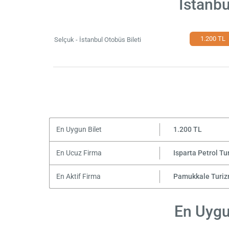
İstanbu
1.200 TL
Selçuk - İstanbul Otobüs Bileti
En Uygun Bilet
1.200 TL
En Ucuz Firma
Isparta Petrol Tu
En Aktif Firma
Pamukkale Turi
En Uygun