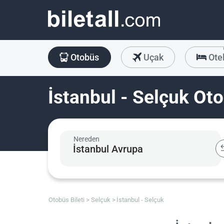
Otobüs
Uçak
Ote
İstanbul - Selçuk Oto
Nereden
Otobüs Bileti
Selçuk
İstanbul - Selçuk