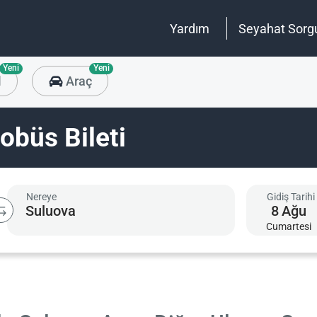
Yardım
Seyahat Sorg
Yeni
Yeni
l
Araç
obüs Bileti
Nereye
Gidiş Tarihi
8
Ağu
Cumartesi