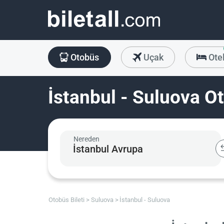
Otobüs
Uçak
Ote
İstanbul - Suluova Ot
Nereden
Otobüs Bileti
Suluova
İstanbul - Suluova