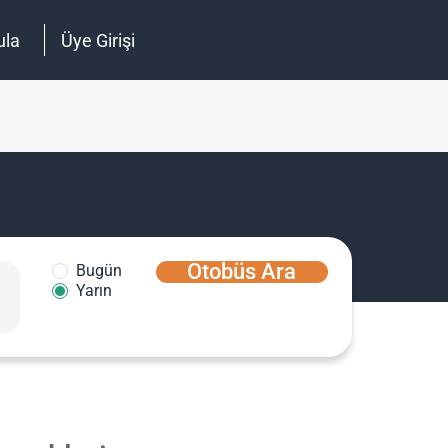
ula
Üye Girişi
Otobüs Ara
Bugün
Yarın