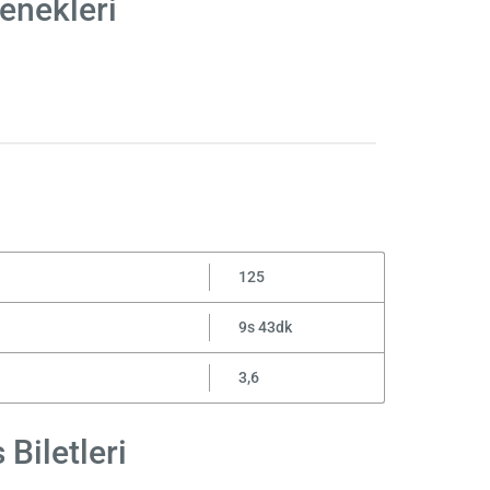
enekleri
125
9s 43dk
3,6
Biletleri