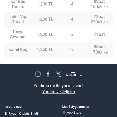
Kar Bes
8Saat
1.200 TL
4
Turizm
15Dakika
Lider Vip
7Saat
1.200 TL
4
Travel
27Dakika
Tosya
1.200 TL
3
7Saat
Seyahat
8Saat
Kamil Koç
1.260 TL
15
17Dakika
Yardıma mı ihtiyacınız var?
Yardım ve İletişim
Mobil Uygulamalar
Otobüs Bileti
App Store
En Uygun Otobüs Bileti