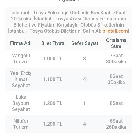
İstanbul - Tosya Yolculuğu Otobüsle Kaç Saat: 7Saat
30Dakika. İstanbul - Tosya Arası Otobüs Firmalarının
Biletleri ve Fiyatları Karşılaştır Otobüs Şirketlerinin
İstanbul - Tosya Otobüs Biletlerini Satın Al:
biletall.com
!
Ortalama
Firma Adı
Bilet Fiyatı
Sefer Sayısı
Süre
Vangölü
7Saat
1.000 TL
8
Turizm
30Dakika
Yeni Erciş
8Saat
İtimat
1.100 TL
4
3Dakika
Seyahat
Lüks
Bayburt
1.200 TL
1
8Saat
Seyahat
Nilüfer
6Saat
1.200 TL
4
Turizm
26Dakika