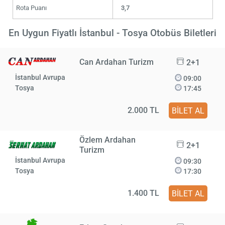
Rota Puanı
3,7
En Uygun Fiyatlı İstanbul - Tosya Otobüs Biletleri
Can Ardahan Turizm
2+1
İstanbul Avrupa
09:00
Tosya
17:45
2.000 TL
BİLET AL
Özlem Ardahan
2+1
Turizm
İstanbul Avrupa
09:30
Tosya
17:30
1.400 TL
BİLET AL