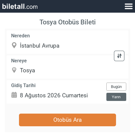
Tosya Otobüs Bileti
Nereden
Nereye
Gidiş Tarihi
Bugün
Yarın
Otobüs Ara