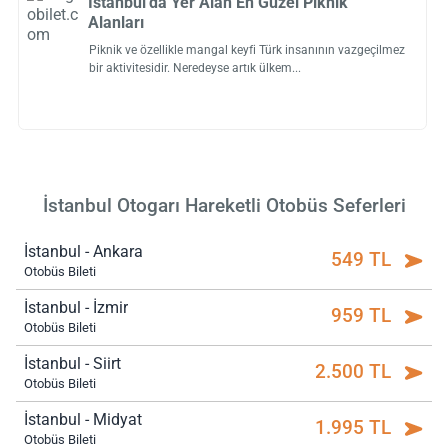
İstanbul’da Yer Alan En Güzel Piknik
Alanları
Piknik ve özellikle mangal keyfi Türk insanının vazgeçilmez
bir aktivitesidir. Neredeyse artık ülkem
İstanbul Otogarı Hareketli Otobüs Seferleri
İstanbul - Ankara
549 TL
Otobüs Bileti
İstanbul - İzmir
959 TL
Otobüs Bileti
İstanbul - Siirt
2.500 TL
Otobüs Bileti
İstanbul - Midyat
1.995 TL
Otobüs Bileti