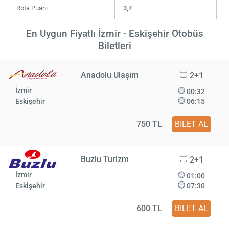
Rota Puanı
3,7
En Uygun Fiyatlı İzmir - Eskişehir Otobüs
Biletleri
Anadolu Ulaşım
2+1
İzmir
00:32
Eskişehir
06:15
750 TL
BİLET AL
Buzlu Turizm
2+1
İzmir
01:00
Eskişehir
07:30
600 TL
BİLET AL