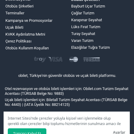
Otobüs Şirketleri
Bayburt Uçar Turizm
Terminaller
Çağlar Turizm
Karapınar Seyahat
Kampanya ve Promosyonlar
Lüks Fırat Turizm
Uçak Bileti
Turay Seyahat
KVKK Aydınlatma Metni
Varan Turizm
Çerez Politikası
Elazığlılar Tuğra Turizm
Otobüs Kullanım Koşulları
obilet, Türkiye'nin güvenilir otobüs ve uçak bileti platformu.
Otel rezervasyon ve otobüs bileti işlemleri için: Obilet.com Turizm Seyahat
Acentası (TÜRSAB Belge No: 9883)
Uçak bileti işlemleri için: Biletall Turizm Seyahat Acentası (TÜRSAB Belge
No: 4443) | (IATA Üyelik No: 88214125)
İnternet Sitesi’nde çerezler yoluyla kişisel veri işlenmekte olup
gerekli olan çerezler bilgi toplumu hizmetlerinin sunulması amacı ile
kullanılmaktadır. Tercihleriniz doğrultusunda size özel
Ayarlar
Tümünü Kabul Et