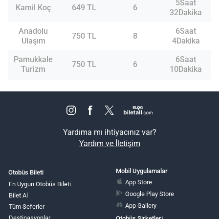
5Saat
Kamil Koç
649 TL
6
32Dakika
Anadolu
6Saat
750 TL
8
Ulaşım
4Dakika
Pamukkale
6Saat
750 TL
6
Turizm
10Dakika
Yardıma mı ihtiyacınız var?
Yardım ve İletişim
Mobil Uygulamalar
Otobüs Bileti
App Store
En Uygun Otobüs Bileti
Google Play Store
Bilet Al
App Gallery
Tüm Seferler
Destinasyonlar
Otobüs Şirketleri