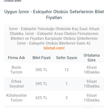
Otobüs Bileti
Uygun İzmir - Eskişehir Otobüs Seferlerinin Bilet
Fiyatları
İzmir - Eskişehir Yolculuğu Otobüsle Kaç Saat: 6Saat
5Dakika. İzmir - Eskişehir Arası Otobüs Firmalarının
Biletleri ve Fiyatları Karşılaştır Otobüs Şirketlerinin
İzmir - Eskişehir Otobüs Biletlerini Satın Al:
biletall.com
!
Ortalama
Firma Adı
Bilet Fiyatı
Sefer Sayısı
Süre
Buzlu
6Saat
500 TL
12
Turizm
18Dakika
Erbaa
6Saat
595 TL
1
Seyahat
15Dakika
Kütahyalılar
6Saat
625 TL
2
Turizm
15Dakika