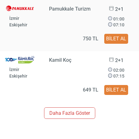
Pamukkale Turizm
2+1
İzmir
01:00
Eskişehir
07:10
750 TL
BİLET AL
Kamil Koç
2+1
İzmir
02:00
Eskişehir
07:15
649 TL
BİLET AL
Daha Fazla Göster