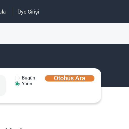
ula
Üye Girişi
Otobüs Ara
Bugün
Yarın