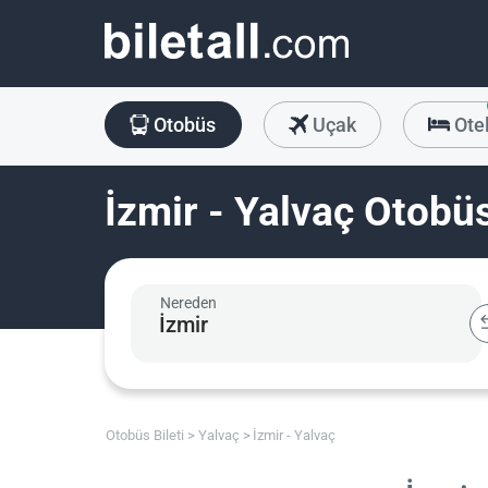
Otobüs
Uçak
Ote
İzmir - Yalvaç Otobüs
Nereden
Otobüs Bileti
Yalvaç
İzmir - Yalvaç