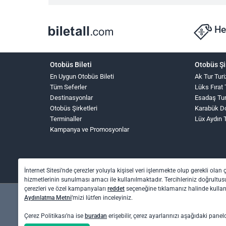
He
Otobüs Bileti
Otobüs Şi
En Uygun Otobüs Bileti
Ak Tur Tur
Tüm Seferler
Lüks Fırat
Destinasyonlar
Esadaş Tu
Otobüs Şirketleri
Karabük D
Terminaller
Lüx Aydın 
Kampanya ve Promosyonlar
İnternet Sitesi’nde çerezler yoluyla kişisel veri işlenmekte olup gerekli olan 
hizmetlerinin sunulması amacı ile kullanılmaktadır. Tercihleriniz doğrultusu
çerezleri ve özel kampanyaları
reddet
seçeneğine tıklamanız halinde kull
Aydınlatma Metni
’mizi lütfen inceleyiniz.
Çerez Politikası’na ise
buradan
erişebilir, çerez ayarlarınızı aşağıdaki panel