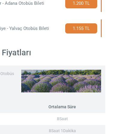
r - Adana Otobüs Bileti
1.200 TL
iye - Yalvaç Otobüs Bileti
1.155 TL
Fiyatları
r Otobüs
Ortalama Süre
8Saat
8Saat 1Dakika