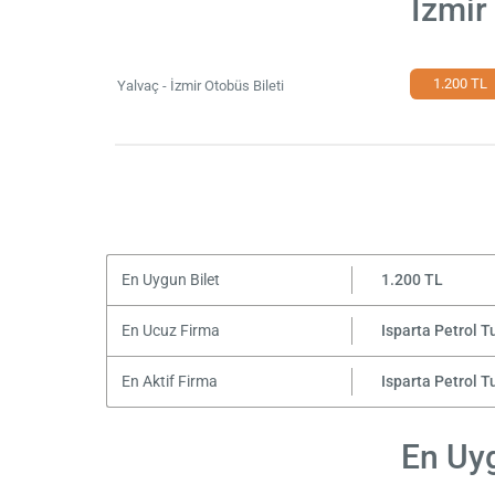
İzmir
1.200 TL
Yalvaç - İzmir Otobüs Bileti
En Uygun Bilet
1.200 TL
En Ucuz Firma
Isparta Petrol T
En Aktif Firma
Isparta Petrol T
En Uyg