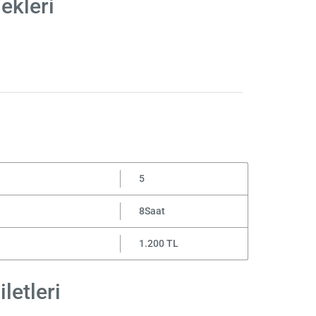
ekleri
5
8Saat
1.200 TL
letleri