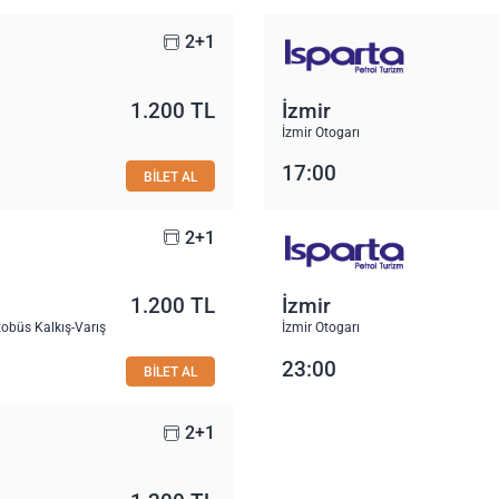
2+1
1.200 TL
İzmir
İzmir Otogarı
17:00
BİLET AL
2+1
1.200 TL
İzmir
obüs Kalkış-Varış
İzmir Otogarı
23:00
BİLET AL
2+1