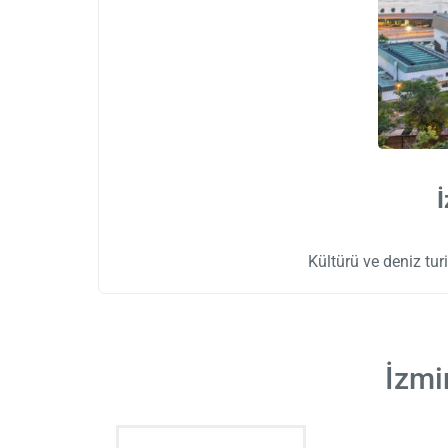
İ
Kültürü ve deniz tur
İzmi