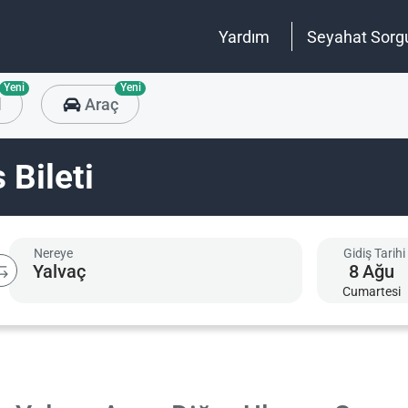
Yardım
Seyahat Sorg
Yeni
Yeni
l
Araç
 Bileti
Nereye
Gidiş Tarihi
8
Ağu
Cumartesi