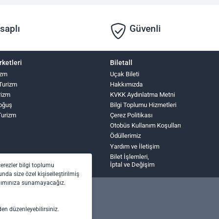
saplı
Güvenli
rketleri
Biletall
izm
Uçak Bileti
 Turizm
Hakkımızda
rizm
KVKK Aydınlatma Metni
oğuş
Bilgi Toplumu Hizmetleri
Turizm
Çerez Politikası
Otobüs Kullanım Koşulları
Ödüllerimiz
Yardım ve İletişim
Bilet İşlemleri,
İptal ve Değişim
çerezler bilgi toplumu
nda size özel kişiselleştirilmiş
anımınıza sunamayacağız.
den düzenleyebilirsiniz.