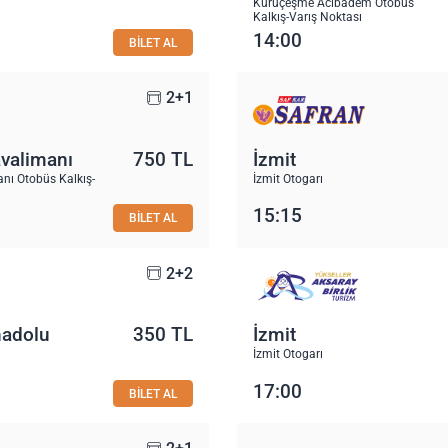
Kuruçeşme Acıbadem Otobüs
Kalkış-Varış Noktası
14:00
BİLET AL
2+1
avalimanı
750 TL
İzmit
nı Otobüs Kalkış-
İzmit Otogarı
15:15
BİLET AL
2+2
nadolu
350 TL
İzmit
İzmit Otogarı
17:00
BİLET AL