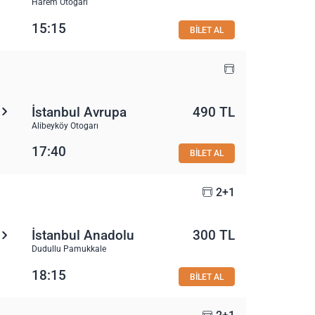
Harem Otogarı
15:15
BİLET AL
İstanbul Avrupa
490 TL
Alibeyköy Otogarı
17:40
BİLET AL
2+1
İstanbul Anadolu
300 TL
Dudullu Pamukkale
18:15
BİLET AL