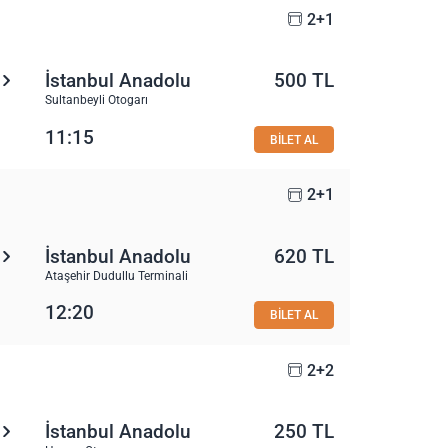
2+1
İstanbul Anadolu
500 TL
Sultanbeyli Otogarı
11:15
BİLET AL
2+1
İstanbul Anadolu
620 TL
Ataşehir Dudullu Terminali
12:20
BİLET AL
2+2
İstanbul Anadolu
250 TL