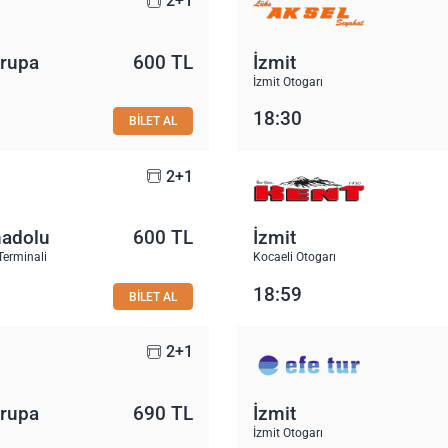
2+1
vrupa
600 TL
İzmit
İzmit Otogarı
18:30
BİLET AL
2+1
nadolu
600 TL
İzmit
Terminali
Kocaeli Otogarı
18:59
BİLET AL
2+1
vrupa
690 TL
İzmit
İzmit Otogarı