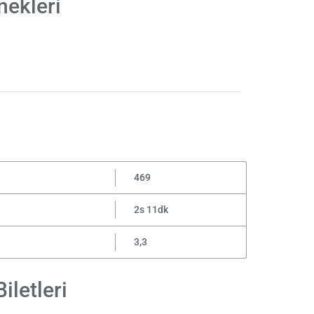
nekleri
469
2s 11dk
3,3
iletleri