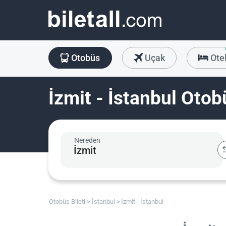
Otobüs
Uçak
Ote
İzmit - İstanbul Otobü
Nereden
Otobüs Bileti
İstanbul
İzmit - İstanbul