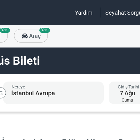
Yardım
Seyahat Sorg
Yeni
Yeni
l
Araç
s Bileti
Nereye
Gidiş Tarihi
7
Ağu
Cuma