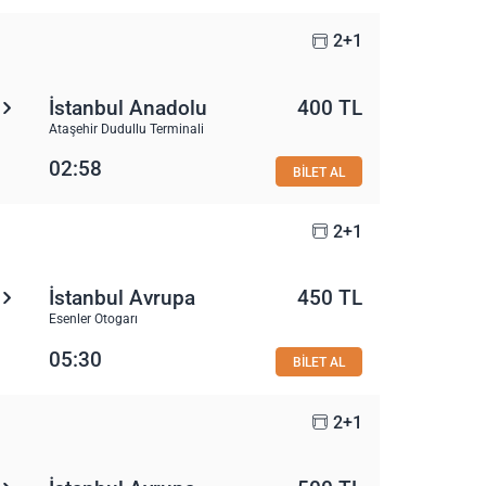
2+1
İstanbul Anadolu
400 TL
Ataşehir Dudullu Terminali
02:58
BİLET AL
2+1
İstanbul Avrupa
450 TL
Esenler Otogarı
05:30
BİLET AL
2+1