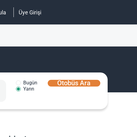
ula
Üye Girişi
Otobüs Ara
Bugün
Yarın