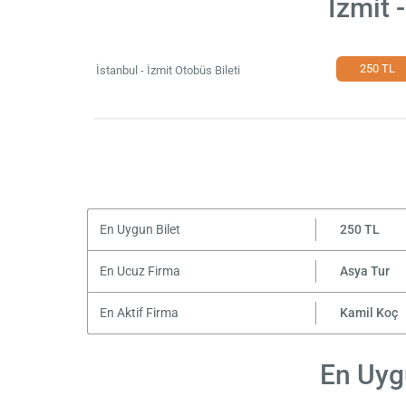
İzmit 
250 TL
İstanbul - İzmit Otobüs Bileti
En Uygun Bilet
250 TL
En Ucuz Firma
Asya Tur
En Aktif Firma
Kamil Koç
En Uygu