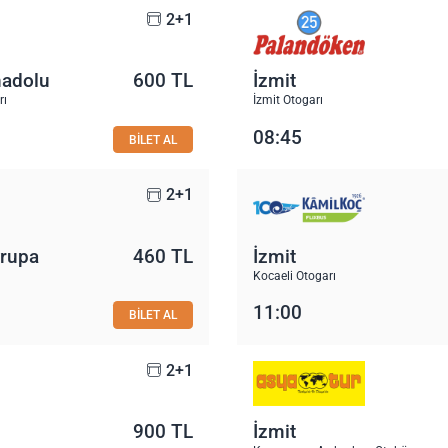
2+1
nadolu
600 TL
İzmit
rı
İzmit Otogarı
08:45
BİLET AL
2+1
vrupa
460 TL
İzmit
Kocaeli Otogarı
11:00
BİLET AL
2+1
900 TL
İzmit