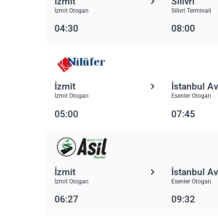
İzmit
Silivri
İzmit Otogarı
Silivri Terminali
04:30
08:00
İzmit
İstanbul A
İzmit Otogarı
Esenler Otogarı
05:00
07:45
İzmit
İstanbul A
İzmit Otogarı
Esenler Otogarı
06:27
09:32