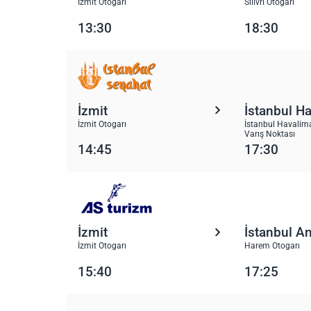
İzmit Otogarı
Silivri Otogarı
13:30
18:30
İzmit
İstanbul H
İzmit Otogarı
İstanbul Havalima
Varış Noktası
14:45
17:30
İzmit
İstanbul A
İzmit Otogarı
Harem Otogarı
15:40
17:25