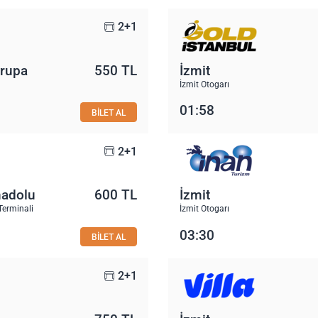
2+1
vrupa
550 TL
İzmit
İzmit Otogarı
01:58
BİLET AL
2+1
nadolu
600 TL
İzmit
Terminali
İzmit Otogarı
03:30
BİLET AL
2+1