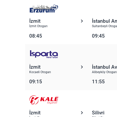
İzmit
İstanbul A
İzmit Otogarı
Sultanbeyli Otoga
08:45
09:45
İzmit
İstanbul A
Kocaeli Otogarı
Alibeyköy Otogarı
09:15
11:55
İzmit
Silivri