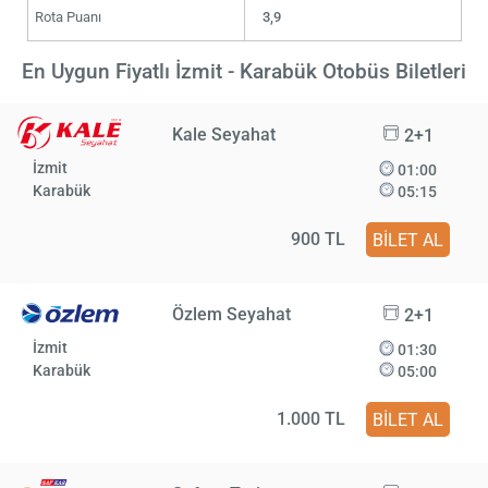
Rota Puanı
3,9
En Uygun Fiyatlı İzmit - Karabük Otobüs Biletleri
Kale Seyahat
2+1
İzmit
01:00
Karabük
05:15
900 TL
BİLET AL
Özlem Seyahat
2+1
İzmit
01:30
Karabük
05:00
1.000 TL
BİLET AL