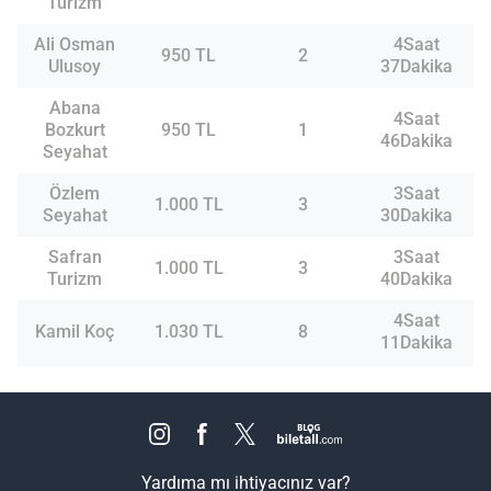
Turizm
Ali Osman
4Saat
950 TL
2
Ulusoy
37Dakika
Abana
4Saat
Bozkurt
950 TL
1
46Dakika
Seyahat
Özlem
3Saat
1.000 TL
3
Seyahat
30Dakika
Safran
3Saat
1.000 TL
3
Turizm
40Dakika
4Saat
Kamil Koç
1.030 TL
8
11Dakika
Yardıma mı ihtiyacınız var?