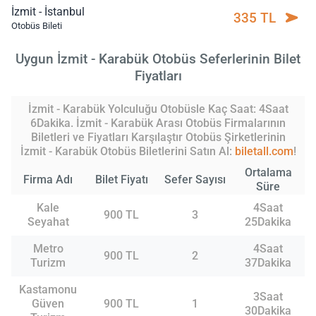
İzmit - İstanbul
335 TL
Otobüs Bileti
Uygun İzmit - Karabük Otobüs Seferlerinin Bilet
Fiyatları
İzmit - Karabük Yolculuğu Otobüsle Kaç Saat: 4Saat
6Dakika. İzmit - Karabük Arası Otobüs Firmalarının
Biletleri ve Fiyatları Karşılaştır Otobüs Şirketlerinin
İzmit - Karabük Otobüs Biletlerini Satın Al:
biletall.com
!
Ortalama
Firma Adı
Bilet Fiyatı
Sefer Sayısı
Süre
Kale
4Saat
900 TL
3
Seyahat
25Dakika
Metro
4Saat
900 TL
2
Turizm
37Dakika
Kastamonu
3Saat
Güven
900 TL
1
30Dakika