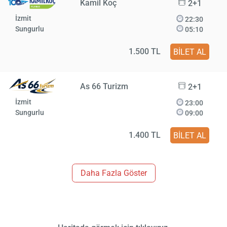
Kamil Koç
2+1
İzmit
22:30
Sungurlu
05:10
1.500 TL
BİLET AL
As 66 Turizm
2+1
İzmit
23:00
Sungurlu
09:00
1.400 TL
BİLET AL
Daha Fazla Göster