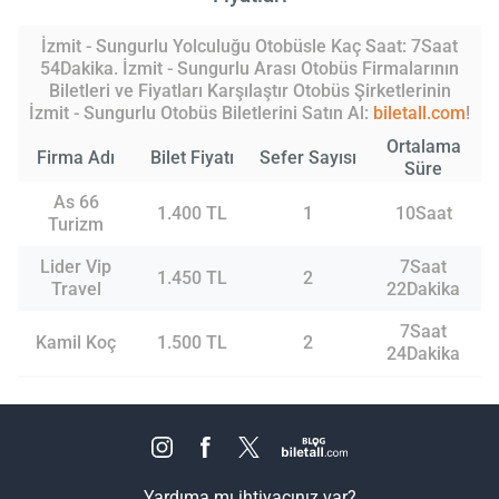
İzmit - Sungurlu Yolculuğu Otobüsle Kaç Saat: 7Saat
54Dakika. İzmit - Sungurlu Arası Otobüs Firmalarının
Biletleri ve Fiyatları Karşılaştır Otobüs Şirketlerinin
İzmit - Sungurlu Otobüs Biletlerini Satın Al:
biletall.com
!
Ortalama
Firma Adı
Bilet Fiyatı
Sefer Sayısı
Süre
As 66
1.400 TL
1
10Saat
Turizm
Lider Vip
7Saat
1.450 TL
2
Travel
22Dakika
7Saat
Kamil Koç
1.500 TL
2
24Dakika
Yardıma mı ihtiyacınız var?