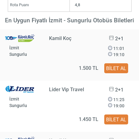
Rota Puanı
4,8
En Uygun Fiyatlı İzmit - Sungurlu Otobüs Biletleri
Kamil Koç
2+1
İzmit
11:01
Sungurlu
19:10
1.500 TL
BİLET AL
Lider Vip Travel
2+1
İzmit
11:25
Sungurlu
19:00
1.450 TL
BİLET AL