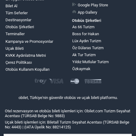
Google Play Store
Bilet Al
App Gallery
Tüm Seferler
Destinasyonlar
Otobüs Şirketleri
Otobüs Şirketleri
As 66 Turizm
Terminaller
Boss for Hakan
Lüx Aydın Turizm
Kampanya ve Promosyonlar
Öz Gülaras Turizm
Uçak Bileti
Ak Tur Turizm
KVKK Aydınlatma Metni
Yıldız Mutlular Turizm
Çerez Politikası
Özkaymak
Otobüs Kullanım Koşulları
obilet, Türkiye'nin güvenilir otobüs ve uçak bileti platformu.
Otel rezervasyon ve otobüs bileti işlemleri için: Obilet.com Turizm Seyahat
Acentası (TÜRSAB Belge No: 9883)
Uçak bileti işlemleri için: Biletall Turizm Seyahat Acentası (TÜRSAB Belge
No: 4443) | (IATA Üyelik No: 88214125)