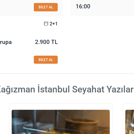
16:00
BİLET AL
2+1
vrupa
2.900 TL
BİLET AL
ağızman İstanbul Seyahat Yazılar