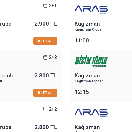
2+1
vrupa
2.900 TL
Kağızman
Kağızman Otogarı
11:00
BİLET AL
2+2
nadolu
2.800 TL
Kağızman
rı
Kağızman Otogarı
12:15
BİLET AL
2+2
vrupa
2.800 TL
Kağızman