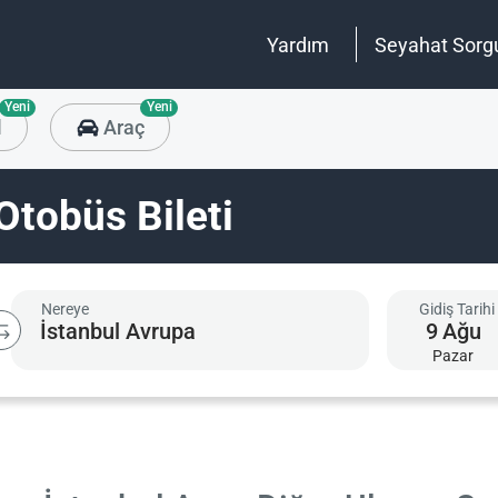
Yardım
Seyahat Sorg
Yeni
Yeni
l
Araç
Otobüs Bileti
Nereye
Gidiş Tarihi
9
Ağu
Pazar