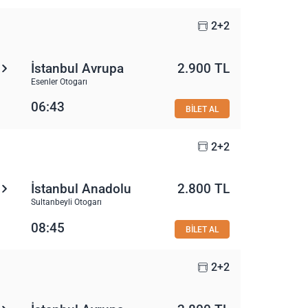
2+2
İstanbul Avrupa
2.900 TL
Esenler Otogarı
06:43
BİLET AL
2+2
İstanbul Anadolu
2.800 TL
Sultanbeyli Otogarı
08:45
BİLET AL
2+2