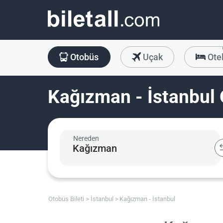
Otobüs
Uçak
Ote
Kağızman - İstanbul 
Nereden
Otobüs Bileti
İstanbul
Kağızman - İstanbul