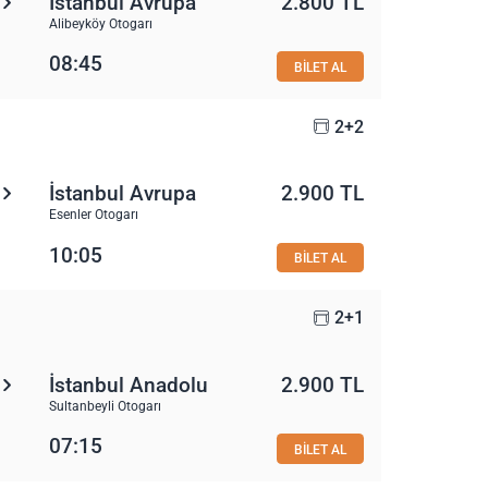
İstanbul Avrupa
2.800 TL
Alibeyköy Otogarı
08:45
BİLET AL
2+2
İstanbul Avrupa
2.900 TL
Esenler Otogarı
10:05
BİLET AL
2+1
İstanbul Anadolu
2.900 TL
Sultanbeyli Otogarı
07:15
BİLET AL