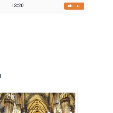
13:20
BİLET AL
ı