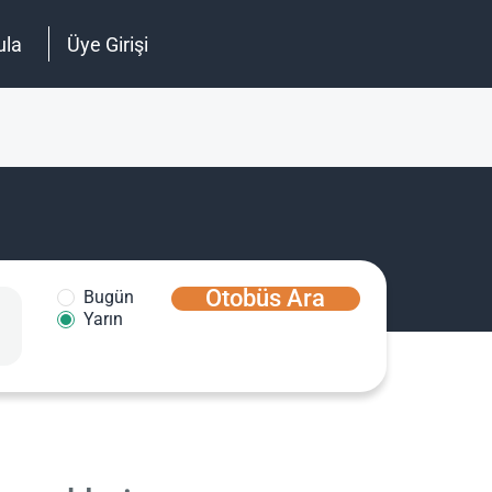
ula
Üye Girişi
Otobüs Ara
Bugün
Yarın