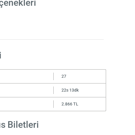
çenekleri
i
27
22s 13dk
2.866 TL
 Biletleri