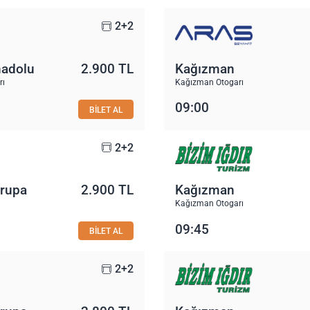
2+2
nadolu
2.900 TL
Kağızman
rı
Kağızman Otogarı
09:00
BİLET AL
2+2
vrupa
2.900 TL
Kağızman
Kağızman Otogarı
09:45
BİLET AL
2+2