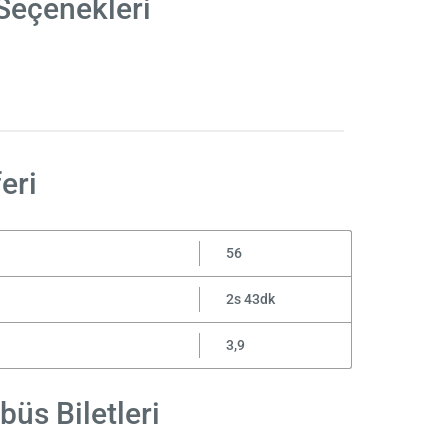
Seçenekleri
eri
56
2s 43dk
3,9
üs Biletleri