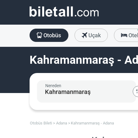
Otobüs
Uçak
Ote
Kahramanmaraş - Ada
Nereden
Otobüs Bileti
Adana
Kahramanmaraş - Adana