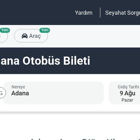
Yardım
Seyahat Sorg
Yeni
Yeni
l
Araç
na Otobüs Bileti
Nereye
Gidiş Tarihi
9
Ağu
Pazar