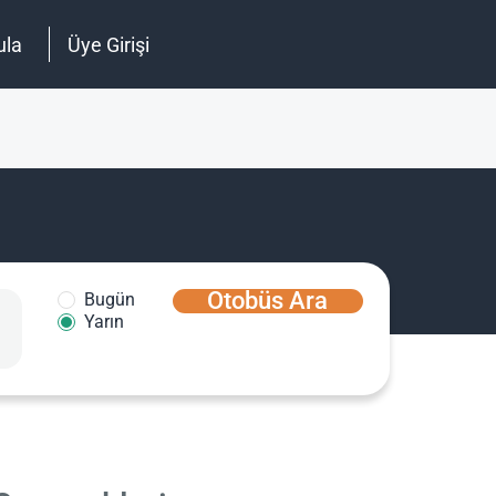
ula
Üye Girişi
Otobüs Ara
Bugün
Yarın