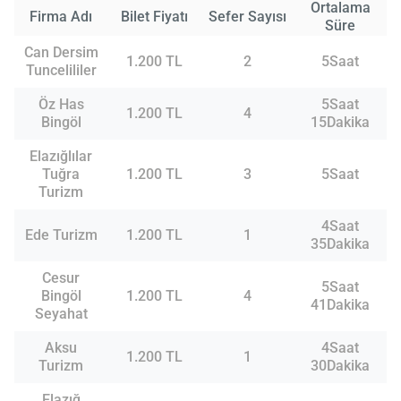
Ortalama
Firma Adı
Bilet Fiyatı
Sefer Sayısı
Süre
Can Dersim
1.200 TL
2
5Saat
Tuncelililer
Öz Has
5Saat
1.200 TL
4
Bingöl
15Dakika
Elazığlılar
Tuğra
1.200 TL
3
5Saat
Turizm
4Saat
Ede Turizm
1.200 TL
1
35Dakika
Cesur
5Saat
Bingöl
1.200 TL
4
41Dakika
Seyahat
Aksu
4Saat
1.200 TL
1
Turizm
30Dakika
Elazığ