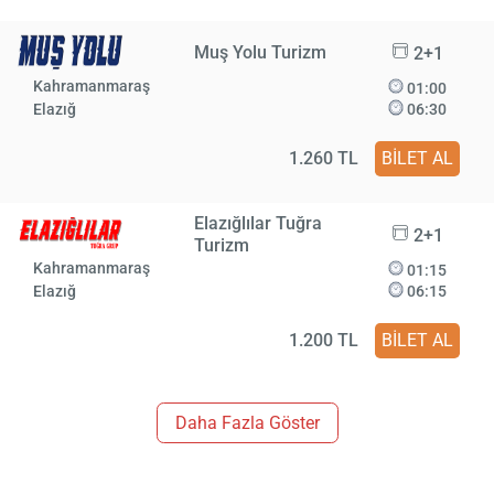
Muş Yolu Turizm
2+1
Kahramanmaraş
01:00
Elazığ
06:30
1.260 TL
BİLET AL
Elazığlılar Tuğra
2+1
Turizm
Kahramanmaraş
01:15
Elazığ
06:15
1.200 TL
BİLET AL
Daha Fazla Göster