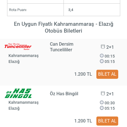
Rota Puanı
3,4
En Uygun Fiyatlı Kahramanmaraş - Elazığ
Otobüs Biletleri
Can Dersim
2+1
Tuncelililer
Kahramanmaraş
00:15
Elazığ
05:15
1.200 TL
BİLET AL
Öz Has Bingöl
2+1
Kahramanmaraş
00:30
Elazığ
05:15
1.200 TL
BİLET AL