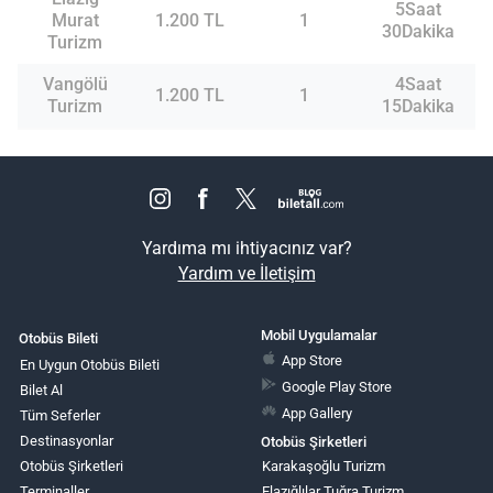
5Saat
Murat
1.200 TL
1
30Dakika
Turizm
Vangölü
4Saat
1.200 TL
1
Turizm
15Dakika
Yardıma mı ihtiyacınız var?
Yardım ve İletişim
Mobil Uygulamalar
Otobüs Bileti
App Store
En Uygun Otobüs Bileti
Google Play Store
Bilet Al
App Gallery
Tüm Seferler
Destinasyonlar
Otobüs Şirketleri
Otobüs Şirketleri
Karakaşoğlu Turizm
Terminaller
Elazığlılar Tuğra Turizm