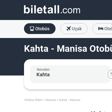
Otobüs
Uçak
Ote
Kahta - Manisa Otobü
Nereden
Otobüs Bileti
Manisa
Kahta - Manisa