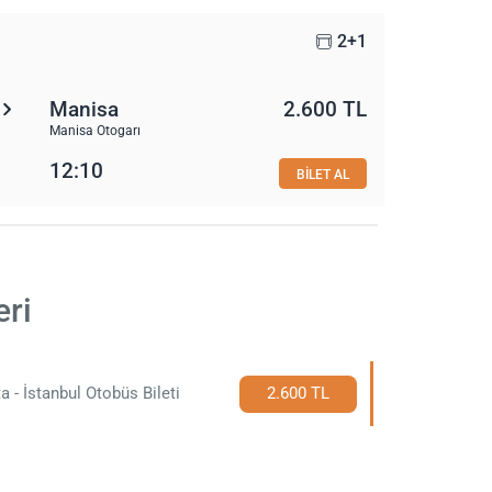
2+1
Manisa
2.600 TL
Manisa Otogarı
12:10
BİLET AL
eri
a - İstanbul Otobüs Bileti
2.600 TL