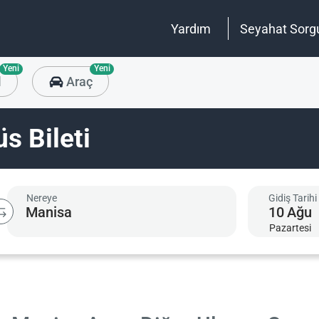
Yardım
Seyahat Sorg
Yeni
Yeni
l
Araç
s Bileti
Nereye
Gidiş Tarihi
10
Ağu
Pazartesi