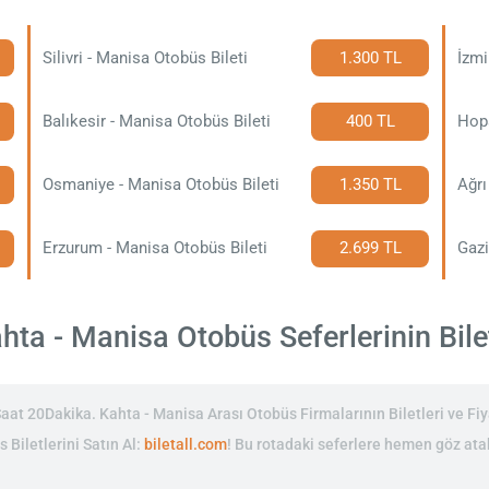
Silivri - Manisa Otobüs Bileti
1.300 TL
İzmi
Balıkesir - Manisa Otobüs Bileti
400 TL
Hopa
Osmaniye - Manisa Otobüs Bileti
1.350 TL
Ağrı
Erzurum - Manisa Otobüs Bileti
2.699 TL
Gazi
ta - Manisa Otobüs Seferlerinin Bilet
at 20Dakika. Kahta - Manisa Arası Otobüs Firmalarının Biletleri ve Fiy
 Biletlerini Satın Al:
biletall.com
! Bu rotadaki seferlere hemen göz atab