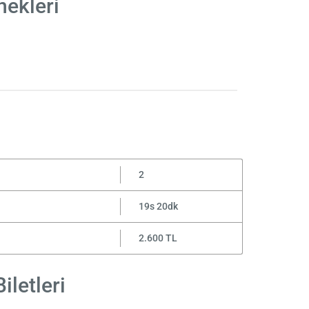
nekleri
2
19s 20dk
2.600 TL
iletleri