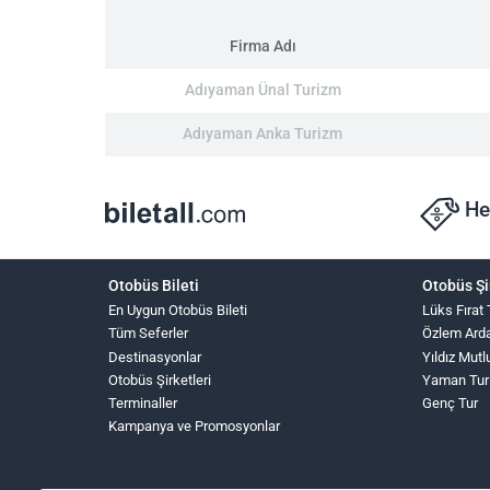
Firma Adı
Adıyaman Ünal Turizm
Adıyaman Anka Turizm
He
Otobüs Bileti
Otobüs Şi
En Uygun Otobüs Bileti
Lüks Fırat
Tüm Seferler
Özlem Ard
Destinasyonlar
Yıldız Mutl
Otobüs Şirketleri
Yaman Tur
Terminaller
Genç Tur
Kampanya ve Promosyonlar