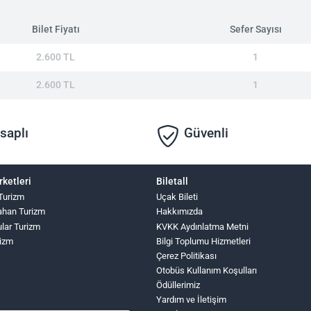
Bilet Fiyatı
Sefer Sayısı
2.600 TL
1
2.600 TL
1
saplı
Güvenli
rketleri
Biletall
 Turizm
Uçak Bileti
ahan Turizm
Hakkımızda
ular Turizm
KVKK Aydınlatma Metni
izm
Bilgi Toplumu Hizmetleri
Çerez Politikası
Otobüs Kullanım Koşulları
Ödüllerimiz
Yardım ve İletişim