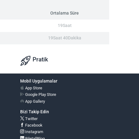
Ortalama Süre
19Saat
19Saat 40Dakika
Pratik
Mobil Uygulamalar
App Store
Google Play Store
App Gallery
Bizi Takip Edin
Twitter
Facebook
Instagram
BiletallBlog