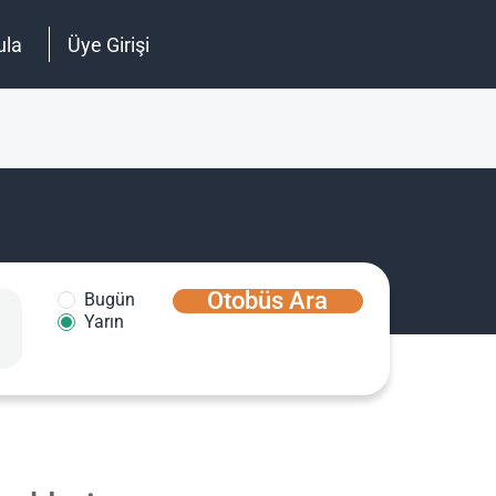
ula
Üye Girişi
Otobüs Ara
Bugün
Yarın