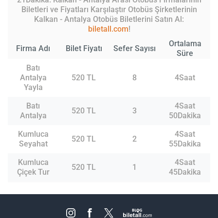
Biletleri ve Fiyatları Karşılaştır Otobüs Şirketlerinin
Kalkan - Antalya Otobüs Biletlerini Satın Al:
biletall.com
!
Ortalama
Firma Adı
Bilet Fiyatı
Sefer Sayısı
Süre
Batı
Antalya
520 TL
8
4Saat
Yayla
Batı
4Saat
520 TL
3
Antalya
50Dakika
Kumluca
4Saat
520 TL
2
Seyahat
55Dakika
Kumluca
4Saat
520 TL
1
Çiçek Tur
45Dakika