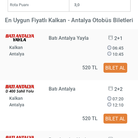
Rota Puanı
3,0
En Uygun Fiyatlı Kalkan - Antalya Otobüs Biletleri
Batı Antalya Yayla
2+1
Kalkan
06:45
Antalya
10:45
520 TL
BİLET AL
Batı Antalya
2+2
Kalkan
07:20
Antalya
12:10
520 TL
BİLET AL