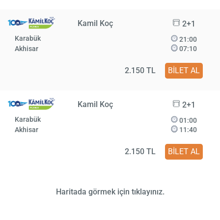
Kamil Koç
2+1
Karabük
21:00
Akhisar
07:10
2.150 TL
BİLET AL
Kamil Koç
2+1
Karabük
01:00
Akhisar
11:40
2.150 TL
BİLET AL
Haritada görmek için tıklayınız.