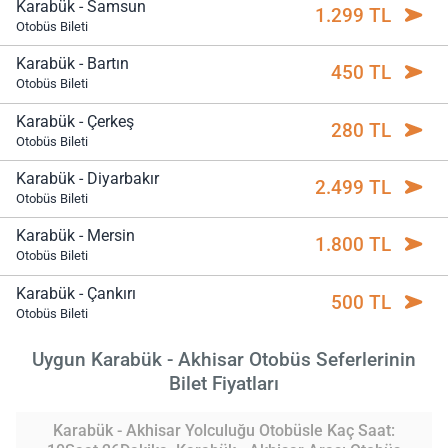
Karabük - Samsun
1.299 TL
Otobüs Bileti
Karabük - Bartın
450 TL
Otobüs Bileti
Karabük - Çerkeş
280 TL
Otobüs Bileti
Karabük - Diyarbakır
2.499 TL
Otobüs Bileti
Karabük - Mersin
1.800 TL
Otobüs Bileti
Karabük - Çankırı
500 TL
Otobüs Bileti
Uygun Karabük - Akhisar Otobüs Seferlerinin
Bilet Fiyatları
Karabük - Akhisar Yolculuğu Otobüsle Kaç Saat: