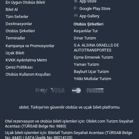
App Store
En Uygun Otobüs Bileti
Google Play Store
Bilet Al
App Gallery
Tüm Seferler
Destinasyonlar
Otobüs Şirketleri
Otobüs Şirketleri
Keşanlılar Tur
Terminaller
Dinar Turizm
S.A. ALSINA GRAELLS DE
Kampanya ve Promosyonlar
AUTOTRANSPORTES
Uçak Bileti
Eşme Ermenek Turizm
KVKK Aydınlatma Metni
Yaman Turizm
Çerez Politikası
Bayburt Uçar Turizm
Otobüs Kullanım Koşulları
Yıldız Mutlular Turizm
obilet, Türkiye'nin güvenilir otobüs ve uçak bileti platformu.
Otel rezervasyon ve otobüs bileti işlemleri için: Obilet.com Turizm Seyahat
Acentası (TÜRSAB Belge No: 9883)
Uçak bileti işlemleri için: Biletall Turizm Seyahat Acentası (TÜRSAB Belge
No: 4443) | (IATA Üyelik No: 88214125)