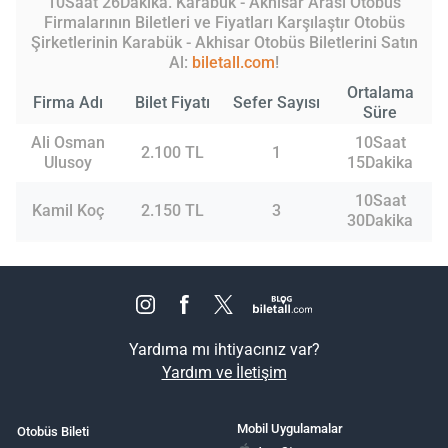
10Saat 26Dakika. Karabük - Akhisar Arası Otobüs
Firmalarının Biletleri ve Fiyatları Karşılaştır Otobüs
Şirketlerinin Karabük - Akhisar Otobüs Biletlerini Satın
Al:
biletall.com
!
Ortalama
Firma Adı
Bilet Fiyatı
Sefer Sayısı
Süre
Ali Osman
10Saat
2.100 TL
1
Ulusoy
15Dakika
10Saat
Kamil Koç
2.150 TL
3
30Dakika
Yardıma mı ihtiyacınız var?
Yardım ve İletişim
Mobil Uygulamalar
Otobüs Bileti