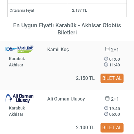
Ortalama Fiyat
2.137 TL
En Uygun Fiyatlı Karabük - Akhisar Otobüs
Biletleri
Kamil Koç
2+1
Karabük
01:00
Akhisar
11:40
2.150 TL
BİLET AL
Ali Osman Ulusoy
2+1
Karabük
19:45
Akhisar
06:00
2.100 TL
BİLET AL