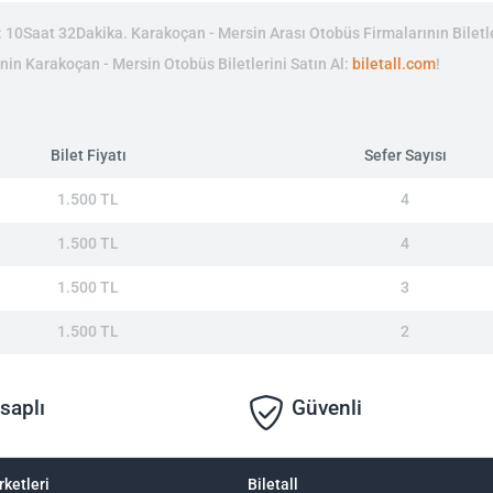
10Saat 32Dakika. Karakoçan - Mersin Arası Otobüs Firmalarının Biletle
rinin Karakoçan - Mersin Otobüs Biletlerini Satın Al:
biletall.com
!
Bilet Fiyatı
Sefer Sayısı
1.500 TL
4
1.500 TL
4
1.500 TL
3
1.500 TL
2
saplı
Güvenli
rketleri
Biletall