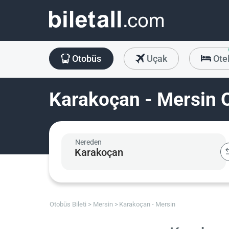
Otobüs
Uçak
Ote
Karakoçan - Mersin O
Nereden
Otobüs Bileti
Mersin
Karakoçan - Mersin