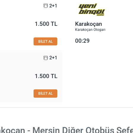
2+1
1.500 TL
Karakoçan
Karakoçan Otogarı
00:29
BİLET AL
2+1
1.500 TL
BİLET AL
koçan - Mersin Diğer Otobüs Sefe