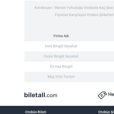
Karakoçan - Mersin Yolculuğu Otobüsle Kaç Saat: 
Fiyatları Karşılaştır Otobüs Şirketle
Firma Adı
Yeni Bingöl Seyahat
Cesur Bingöl Seyahat
Öz Has Bingöl
Muş Yolu Turizm
He
Otobüs Bileti
Otobüs Şi