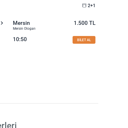
2+1
Mersin
1.500 TL
Mersin Otogarı
10:50
BİLET AL
rleri