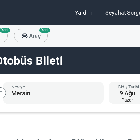
Yardım
Seyahat Sorg
Yeni
Yeni
l
Araç
tobüs Bileti
Nereye
Gidiş Tarihi
9
Ağu
Pazar