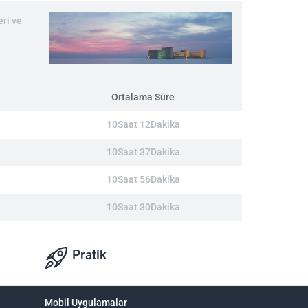
ri ve
Ortalama Süre
10Saat 12Dakika
10Saat 37Dakika
10Saat 56Dakika
10Saat 30Dakika
Pratik
Mobil Uygulamalar