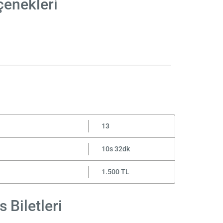
çenekleri
i
13
10s 32dk
1.500 TL
 Biletleri