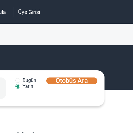
ula
Üye Girişi
Otobüs Ara
Bugün
Yarın