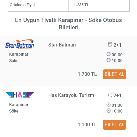
Ortalama Fiyat
1.235 TL
En Uygun Fiyatlı Karapınar - Söke Otobüs
Biletleri
Star Batman
2+1
Karapınar
00:00
Söke
10:00
1.700 TL
BİLET AL
Has Karayolu Turizm
2+1
Karapınar
01:30
Söke
10:00
1.100 TL
BİLET AL