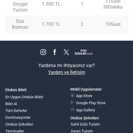
11Saat
Geçgel
1.500 TL
1
30Dakika
Turizm
Star
1.700 TL
2
10Saat
Batman
Yardıma mı ihtiyacınız var?
Yardım ve İletişim
Mobil Uygulamalar
Otobüs Bileti
App Store
En Uygun Otobüs Bileti
Google Play Store
Bilet Al
App Gallery
Tüm Seferler
Destinasyonlar
Otobüs Şirketleri
Otobüs Şirketleri
Sahil Gülü Turizm
Terminaller
Varan Turizm