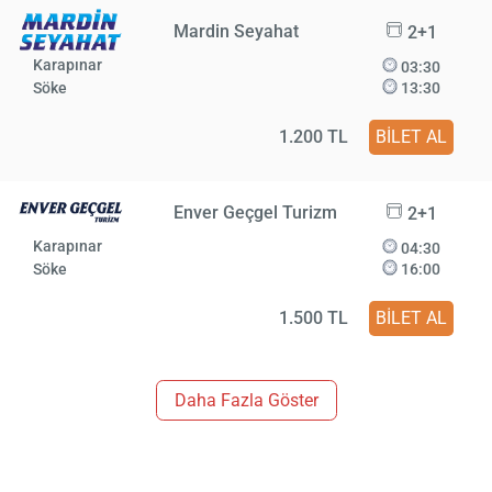
Mardin Seyahat
2+1
Karapınar
03:30
Söke
13:30
1.200 TL
BİLET AL
Enver Geçgel Turizm
2+1
Karapınar
04:30
Söke
16:00
1.500 TL
BİLET AL
Daha Fazla Göster