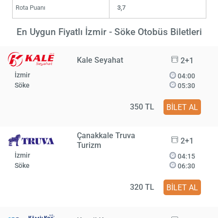
Rota Puanı
3,7
En Uygun Fiyatlı İzmir - Söke Otobüs Biletleri
Kale Seyahat
2+1
İzmir
04:00
Söke
05:30
350 TL
BİLET AL
Çanakkale Truva
2+1
Turizm
İzmir
04:15
Söke
06:30
320 TL
BİLET AL