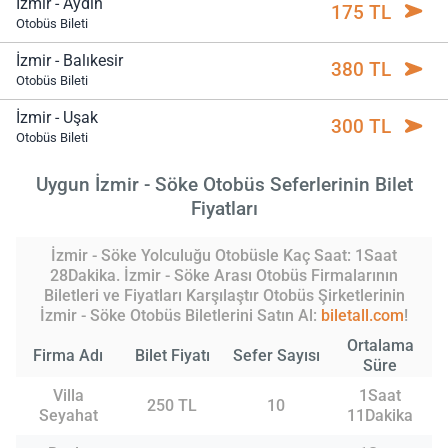
İzmir - Aydın
175 TL
Otobüs Bileti
İzmir - Balıkesir
380 TL
Otobüs Bileti
İzmir - Uşak
300 TL
Otobüs Bileti
Uygun İzmir - Söke Otobüs Seferlerinin Bilet
Fiyatları
İzmir - Söke Yolculuğu Otobüsle Kaç Saat: 1Saat
28Dakika. İzmir - Söke Arası Otobüs Firmalarının
Biletleri ve Fiyatları Karşılaştır Otobüs Şirketlerinin
İzmir - Söke Otobüs Biletlerini Satın Al:
biletall.com
!
Ortalama
Firma Adı
Bilet Fiyatı
Sefer Sayısı
Süre
Villa
1Saat
250 TL
10
Seyahat
11Dakika