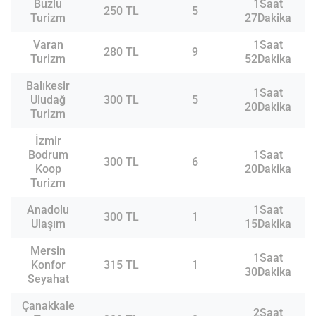
Buzlu
1Saat
250 TL
5
Turizm
27Dakika
Varan
1Saat
280 TL
9
Turizm
52Dakika
Balıkesir
1Saat
Uludağ
300 TL
5
20Dakika
Turizm
İzmir
Bodrum
1Saat
300 TL
6
Koop
20Dakika
Turizm
Anadolu
1Saat
300 TL
1
Ulaşım
15Dakika
Mersin
1Saat
Konfor
315 TL
1
30Dakika
Seyahat
Çanakkale
2Saat