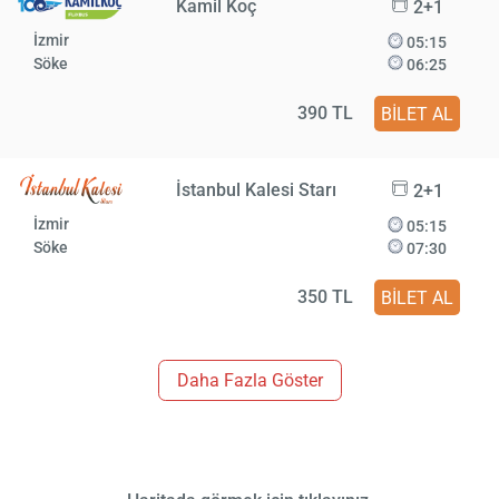
Kamil Koç
2+1
İzmir
05:15
Söke
06:25
390 TL
BİLET AL
İstanbul Kalesi Starı
2+1
İzmir
05:15
Söke
07:30
350 TL
BİLET AL
Daha Fazla Göster