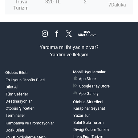
Truva
320 TL
2
7Dakika
Turizm
Yardıma mı ihtiyacınız var?
Yardım ve İletişim
Mobil Uygulamalar
Otobüs Bileti
App Store
En Uygun Otobüs Bileti
Google Play Store
Bilet Al
App Gallery
Tüm Seferler
Destinasyonlar
Otobüs Şirketleri
Otobüs Şirketleri
Karapınar Seyahat
Terminaller
Yazar Tur
Sahil Gülü Turizm
Kampanya ve Promosyonlar
Divriği Özlem Turizm
Uçak Bileti
Lüks Fırat Turizm
KVKK Aydınlatma Metni