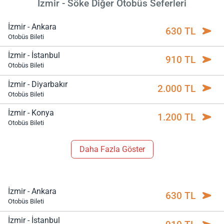
İzmir - Söke Diğer Otobüs Seferleri
İzmir - Ankara
630 TL
Otobüs Bileti
İzmir - İstanbul
910 TL
Otobüs Bileti
İzmir - Diyarbakır
2.000 TL
Otobüs Bileti
İzmir - Konya
1.200 TL
Otobüs Bileti
Daha Fazla Göster
İzmir - Ankara
630 TL
Otobüs Bileti
İzmir - İstanbul