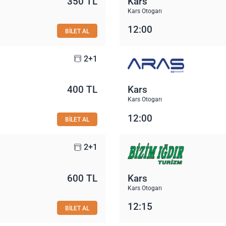
350 TL
Kars
Kars Otogarı
12:00
BİLET AL
2+1
400 TL
Kars
Kars Otogarı
12:00
BİLET AL
2+1
600 TL
Kars
Kars Otogarı
12:15
BİLET AL