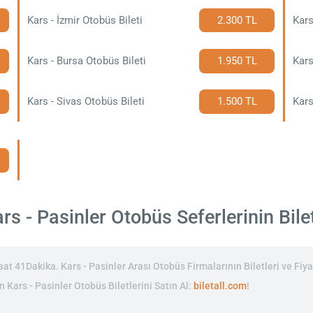
Kars - İzmir Otobüs Bileti
2.300 TL
Kars
Kars - Bursa Otobüs Bileti
1.950 TL
Kars
Kars - Sivas Otobüs Bileti
1.500 TL
Kars
s - Pasinler Otobüs Seferlerinin Bilet
t 41Dakika. Kars - Pasinler Arası Otobüs Firmalarının Biletleri ve Fiya
n Kars - Pasinler Otobüs Biletlerini Satın Al:
biletall.com
!