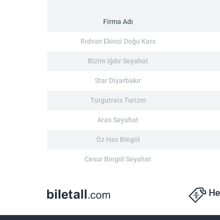
Firma Adı
Rıdvan Ekinci Doğu Kars
Bizim Iğdır Seyahat
Star Diyarbakır
Turgutreis Turizm
Aras Seyahat
Öz Has Bingöl
Cesur Bingöl Seyahat
He