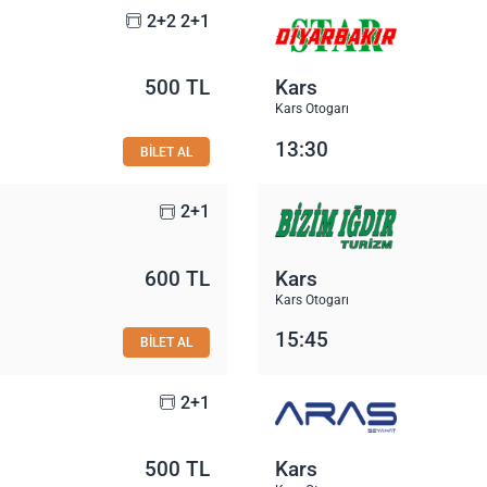
2+2 2+1
500 TL
Kars
Kars Otogarı
13:30
BİLET AL
2+1
600 TL
Kars
Kars Otogarı
15:45
BİLET AL
2+1
500 TL
Kars