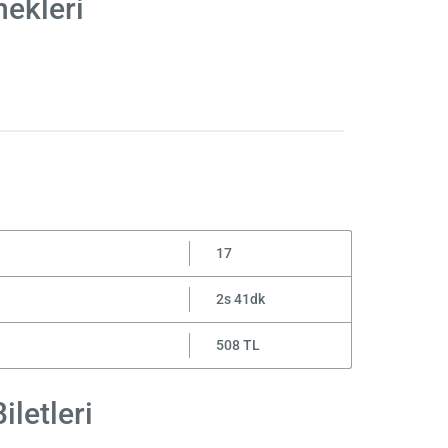
nekleri
17
2s 41dk
508 TL
iletleri