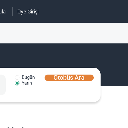
ula
Üye Girişi
Otobüs Ara
Bugün
Yarın