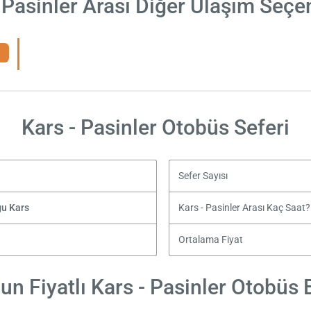
 Pasinler Arası Diğer Ulaşım Seçe
Kars - Pasinler Otobüs Seferi
Sefer Sayısı
ğu Kars
Kars - Pasinler Arası Kaç Saat?
Ortalama Fiyat
n Fiyatlı Kars - Pasinler Otobüs B