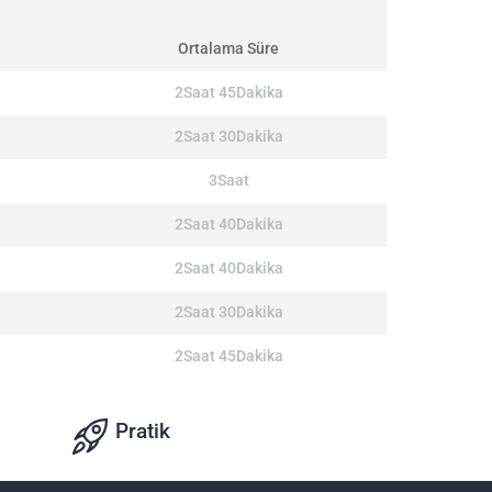
Ortalama Süre
2Saat 45Dakika
2Saat 30Dakika
3Saat
2Saat 40Dakika
2Saat 40Dakika
2Saat 30Dakika
2Saat 45Dakika
Pratik