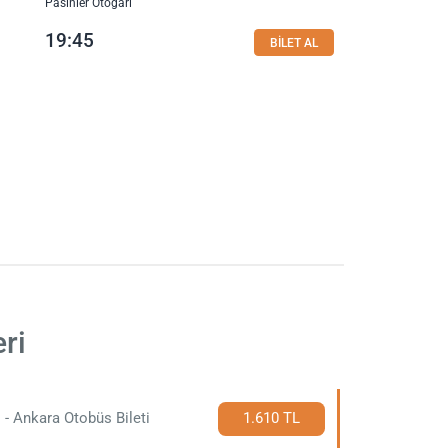
Pasinler Otogarı
19:45
BİLET AL
ri
 - Ankara Otobüs Bileti
1.610 TL