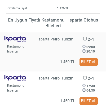
Ortalama Fiyat
1.476 TL
En Uygun Fiyatlı Kastamonu - Isparta Otobüs
Biletleri
Isparta Petrol Turizm
2+1
Kastamonu
09:00
Isparta
20:10
1.450 TL
BİLET AL
Isparta Petrol Turizm
2+1
Kastamonu
17:30
Isparta
04:30
1.450 TL
BİLET AL