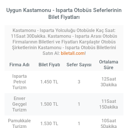
Uygun Kastamonu - Isparta Otobüs Seferlerinin
Bilet Fiyatları
Kastamonu - Isparta Yolculuğu Otobüsle Kaç Saat:
11Saat 30Dakika. Kastamonu - Isparta Arası Otobüs
Firmalarının Biletleri ve Fiyatları Karşılaştır Otobüs
Şirketlerinin Kastamonu - Isparta Otobüs Biletlerini
Satın Al:
biletall.com
!
Ortalama
Firma Adı
Bilet Fiyatı
Sefer Sayısı
Süre
Isparta
12Saat
Petrol
1.450 TL
3
3Dakika
Turizm
Enver
11Saat
Geçgel
1.500 TL
1
15Dakika
Turizm
Pamukkale
10Saat
1.530 TL
1
Turizm
5Dakika