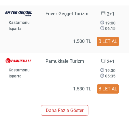
Enver Geçgel Turizm
2+1
Kastamonu
19:00
Isparta
06:15
1.500 TL
BİLET AL
Pamukkale Turizm
2+1
Kastamonu
19:30
Isparta
05:35
1.530 TL
BİLET AL
Daha Fazla Göster