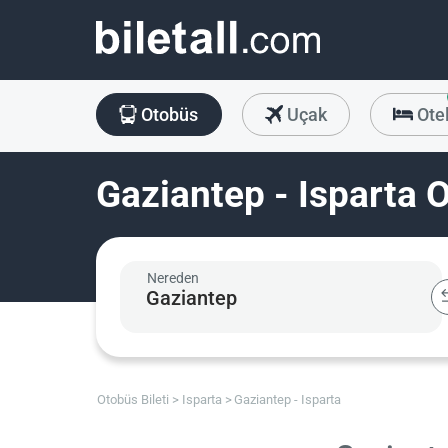
Otobüs
Uçak
Ote
Gaziantep - Isparta O
Nereden
Otobüs Bileti
Isparta
Gaziantep - Isparta