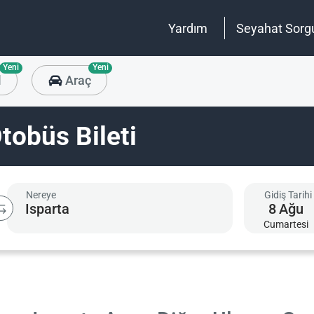
Yardım
Seyahat Sorg
Yeni
Yeni
l
Araç
tobüs Bileti
Nereye
Gidiş Tarihi
8
Ağu
Cumartesi