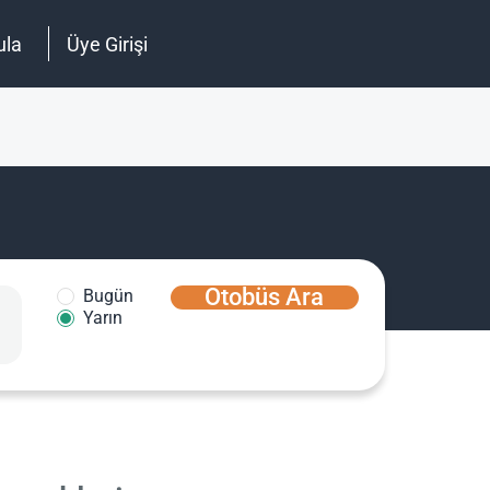
ula
Üye Girişi
Otobüs Ara
Bugün
Yarın