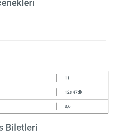
çenekleri
11
12s 47dk
3,6
 Biletleri