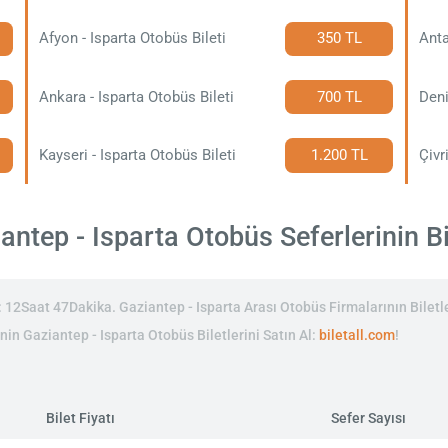
Afyon - Isparta Otobüs Bileti
350 TL
Anta
Ankara - Isparta Otobüs Bileti
700 TL
Deni
Kayseri - Isparta Otobüs Bileti
1.200 TL
Çivr
ntep - Isparta Otobüs Seferlerinin Bil
 12Saat 47Dakika. Gaziantep - Isparta Arası Otobüs Firmalarının Biletle
inin Gaziantep - Isparta Otobüs Biletlerini Satın Al:
biletall.com
!
Bilet Fiyatı
Sefer Sayısı