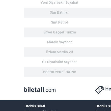
Yeni Diyarbakır Seyahat
Star Batman
Siirt Petrol
Enver Geçgel Turizm
Mardin Seyahat
Özlem Mardin Vif
Öz Diyarbakır Seyahat
Isparta Petrol Turizm
He
Otobüs Bileti
Otobüs Şi