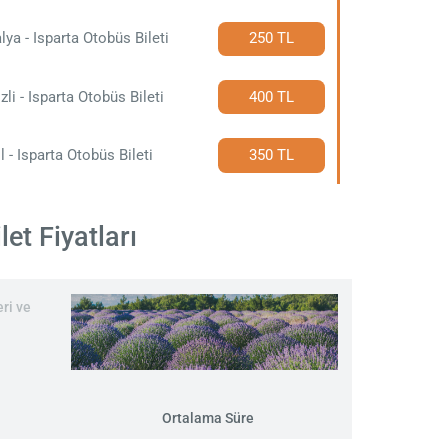
lya - Isparta Otobüs Bileti
250 TL
zli - Isparta Otobüs Bileti
400 TL
il - Isparta Otobüs Bileti
350 TL
et Fiyatları
ri ve
Ortalama Süre