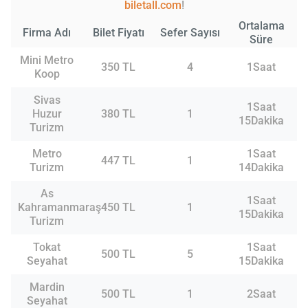
biletall.com
!
Ortalama
Firma Adı
Bilet Fiyatı
Sefer Sayısı
Süre
Mini Metro
350 TL
4
1Saat
Koop
Sivas
1Saat
Huzur
380 TL
1
15Dakika
Turizm
Metro
1Saat
447 TL
1
Turizm
14Dakika
As
1Saat
Kahramanmaraş
450 TL
1
15Dakika
Turizm
Tokat
1Saat
500 TL
5
Seyahat
15Dakika
Mardin
500 TL
1
2Saat
Seyahat