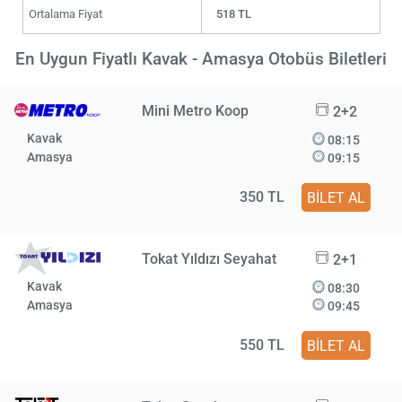
Ortalama Fiyat
518 TL
En Uygun Fiyatlı Kavak - Amasya Otobüs Biletleri
Mini Metro Koop
2+2
Kavak
08:15
Amasya
09:15
350 TL
BİLET AL
Tokat Yıldızı Seyahat
2+1
Kavak
08:30
Amasya
09:45
550 TL
BİLET AL