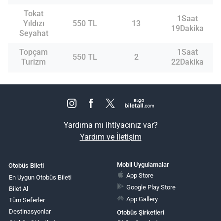
Tokat
1Saat
Yıldızı
550 TL
13
19Dakika
Seyahat
Topçam
1Saat
550 TL
2
Turizm
22Dakika
Yardıma mı ihtiyacınız var?
Yardım ve İletişim
Mobil Uygulamalar
Otobüs Bileti
App Store
En Uygun Otobüs Bileti
Google Play Store
Bilet Al
App Gallery
Tüm Seferler
Destinasyonlar
Otobüs Şirketleri