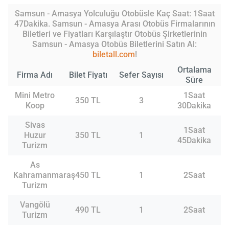
Samsun - Amasya Yolculuğu Otobüsle Kaç Saat: 1Saat
47Dakika. Samsun - Amasya Arası Otobüs Firmalarının
Biletleri ve Fiyatları Karşılaştır Otobüs Şirketlerinin
Samsun - Amasya Otobüs Biletlerini Satın Al:
biletall.com
!
Ortalama
Firma Adı
Bilet Fiyatı
Sefer Sayısı
Süre
Mini Metro
1Saat
350 TL
3
Koop
30Dakika
Sivas
1Saat
Huzur
350 TL
1
45Dakika
Turizm
As
Kahramanmaraş
450 TL
1
2Saat
Turizm
Vangölü
490 TL
1
2Saat
Turizm