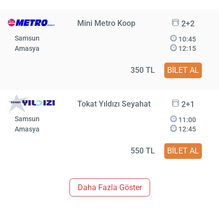
Mini Metro Koop
2+2
Samsun
10:45
Amasya
12:15
350 TL
BİLET AL
Tokat Yıldızı Seyahat
2+1
Samsun
11:00
Amasya
12:45
550 TL
BİLET AL
Daha Fazla Göster