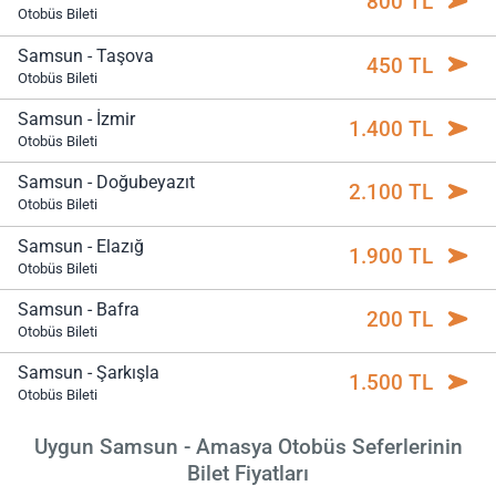
800 TL
Otobüs Bileti
Samsun - Taşova
450 TL
Otobüs Bileti
Samsun - İzmir
1.400 TL
Otobüs Bileti
Samsun - Doğubeyazıt
2.100 TL
Otobüs Bileti
Samsun - Elazığ
1.900 TL
Otobüs Bileti
Samsun - Bafra
200 TL
Otobüs Bileti
Samsun - Şarkışla
1.500 TL
Otobüs Bileti
Uygun Samsun - Amasya Otobüs Seferlerinin
Bilet Fiyatları