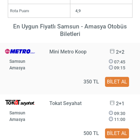
Rota Puanı
4,9
En Uygun Fiyatlı Samsun - Amasya Otobüs
Biletleri
Mini Metro Koop
2+2
Samsun
07:45
Amasya
09:15
350 TL
BİLET AL
Tokat Seyahat
2+1
Samsun
09:30
Amasya
11:00
500 TL
BİLET AL