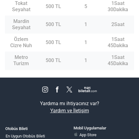
Tokat
1Saat
500 TL
5
Seyahat
30Dakika
Mardin
500 TL
1
2Saat
Seyahat
Özlem
1Saat
500 TL
1
Cizre Nuh
45Dakika
Metro
1Saat
500 TL
1
Turizm
45Dakika
Yardıma mı ihtiyacınız var?
Yardım ve İletişim
Mobil Uygulamalar
Otobüs Bileti
App Store
En Uygun Otobüs Bileti