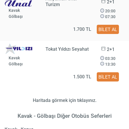
2+1
Turizm
Kavak
20:00
Gölbaşı
07:30
1.700 TL
BİLET AL
Tokat Yıldızı Seyahat
2+1
Kavak
03:30
Gölbaşı
13:30
1.500 TL
BİLET AL
Haritada görmek için tıklayınız.
Kavak - Gölbaşı Diğer Otobüs Seferleri