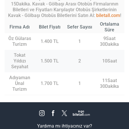
15Dakika. Kavak - Gölbaşı Arası Otobüs Firmalarının
Biletleri ve Fiyatları Karşılaştır Otobüs Şirketlerinin
Kavak - Gölbaşı Otobüs Biletlerini Satın Al:
biletall.com
!
Ortalama
Firma Adı
Bilet Fiyatı
Sefer Sayısı
Süre
Öz Gülaras
9Saat
1.400 TL
1
Turizm
30Dakika
Tokat
Yıldızı
1.500 TL
2
10Saat
Seyahat
Adıyaman
11Saat
Ünal
1.700 TL
1
30Dakika
Turizm
Yardıma mı ihtiyacınız var?