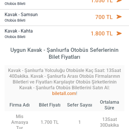
1.050 TL
Otobüs Bileti
Kavak - Samsun
700 TL
Otobüs Bileti
Kavak - Kahta
1.800 TL
Otobüs Bileti
Uygun Kavak - Şanlıurfa Otobüs Seferlerinin
Bilet Fiyatları
Kavak - Şanlıurfa Yolculuğu Otobüsle Kaç Saat: 13Saat
40Dakika. Kavak - Şanlıurfa Arası Otobüs Firmalarının
Biletleri ve Fiyatları Karşılaştır Otobüs Şirketlerinin
Kavak - Şanlıurfa Otobüs Biletlerini Satın Al:
biletall.com
!
Ortalama
Firma Adı
Bilet Fiyatı
Sefer Sayısı
Süre
Mis
13Saat
Amasya
1.700 TL
1
30Dakika
Tur