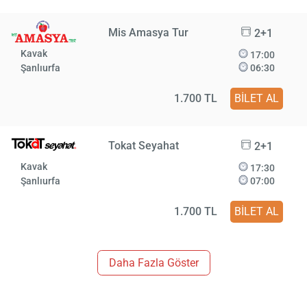
Mis Amasya Tur
2+1
Kavak
17:00
Şanlıurfa
06:30
1.700 TL
BİLET AL
Tokat Seyahat
2+1
Kavak
17:30
Şanlıurfa
07:00
1.700 TL
BİLET AL
Daha Fazla Göster