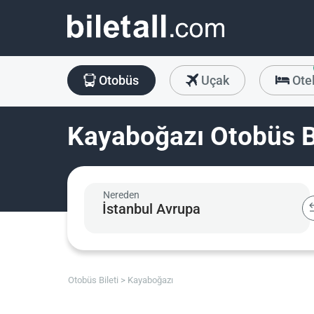
Otobüs
Uçak
Ote
Kayaboğazı Otobüs Bi
Nereden
Otobüs Bileti
Kayaboğazı