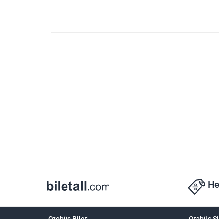
He
Otobüs Bileti
Otobüs Şi