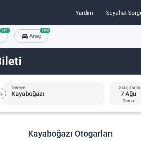
Yardım
Seyahat Sorg
Yeni
Yeni
l
Araç
leti
Nereye
Gidiş Tarihi
7
Ağu
Cuma
Kayaboğazı Otogarları