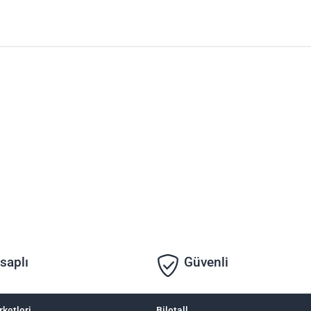
saplı
Güvenli
rketleri
Biletall