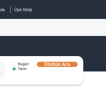
ula
Üye Girişi
Otobüs Ara
Bugün
Yarın