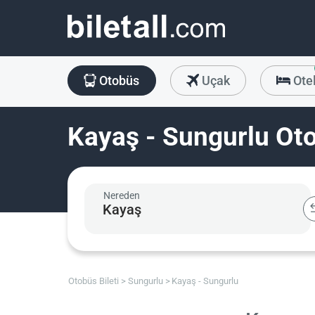
Otobüs
Uçak
Ote
Kayaş - Sungurlu Oto
Nereden
Otobüs Bileti
Sungurlu
Kayaş - Sungurlu