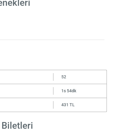
enekleri
52
1s 54dk
431 TL
Biletleri