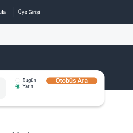
ula
Üye Girişi
Otobüs Ara
Bugün
Yarın