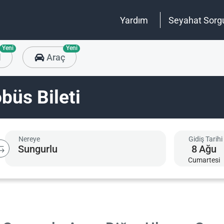
Yardım
Seyahat Sorg
Yeni
Yeni
l
Araç
büs Bileti
Nereye
Gidiş Tarihi
8
Ağu
Cumartesi