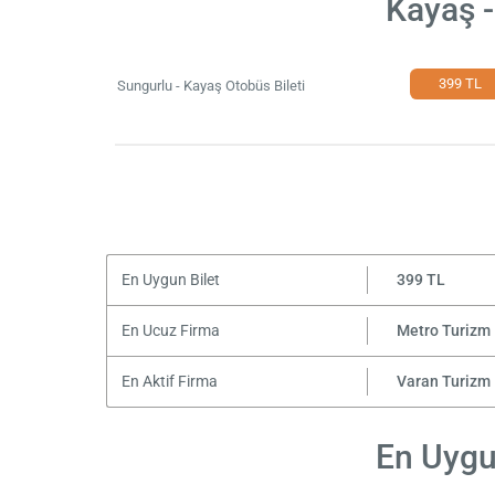
Kayaş -
399 TL
Sungurlu - Kayaş Otobüs Bileti
En Uygun Bilet
399 TL
En Ucuz Firma
Metro Turizm
En Aktif Firma
Varan Turizm
En Uygun