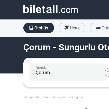
Otobüs
Uçak
Ote
Çorum - Sungurlu Oto
Nereden
Otobüs Bileti
Sungurlu
Çorum - Sungurlu