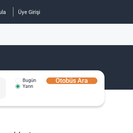
ula
Üye Girişi
Otobüs Ara
Bugün
Yarın