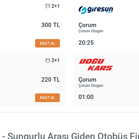
2+1
300 TL
Çorum
Çorum Otogarı
20:25
BİLET AL
2+1
220 TL
Çorum
Çorum Otogarı
01:00
BİLET AL
- Sungurlu Arası Giden Otobüs Fi