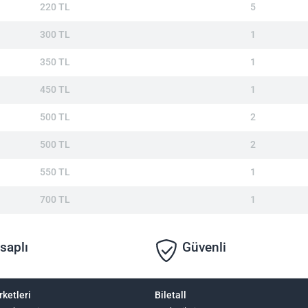
220 TL
5
300 TL
1
350 TL
1
450 TL
1
500 TL
2
500 TL
2
550 TL
1
700 TL
1
saplı
Güvenli
rketleri
Biletall