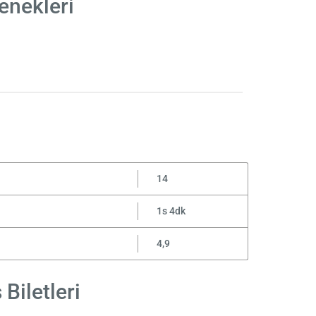
enekleri
14
1s 4dk
4,9
Biletleri