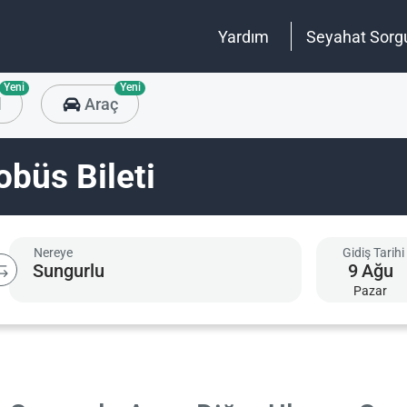
Yardım
Seyahat Sorg
Yeni
Yeni
l
Araç
büs Bileti
Nereye
Gidiş Tarihi
9
Ağu
Pazar