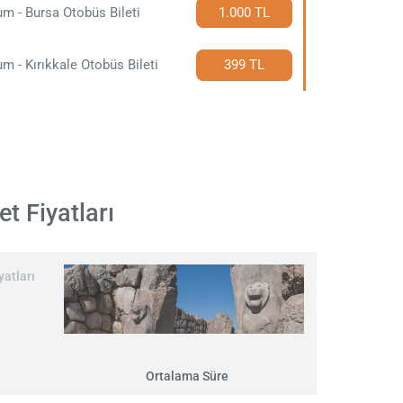
m - Bursa Otobüs Bileti
1.000 TL
m - Kırıkkale Otobüs Bileti
399 TL
t Fiyatları
yatları
Ortalama Süre