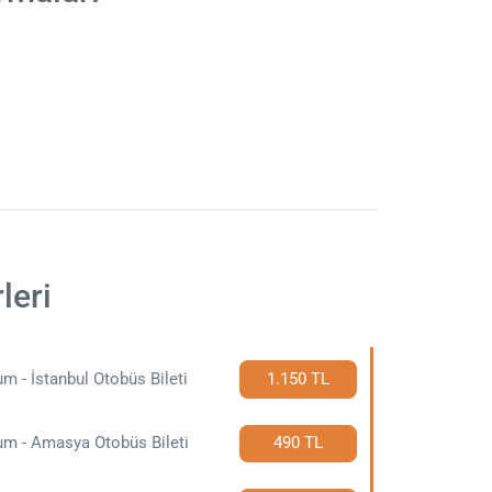
leri
m - İstanbul Otobüs Bileti
1.150 TL
um - Amasya Otobüs Bileti
490 TL