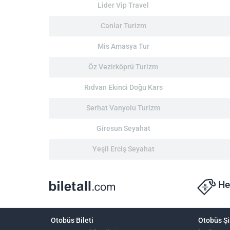
Lider Vip Travel
Canlar Turizm
Mis Amasya Tur
Öz Vezirköprü Turizm
Rıdvan Ekinci Doğu Kars
Serhat Vanyolu Turizm
Giresun Seyahat
Yeşil Erciş Seyahat
He
Otobüs Bileti
Otobüs Şi