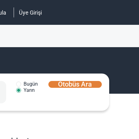
ula
Üye Girişi
Otobüs Ara
Bugün
Yarın