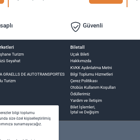
saplı
Güvenli
rketleri
Biletall
şhane Turizm
Uçak Bileti
üzü Seyahat
Hakkımızda
KVKK Aydınlatma Metni
INA GRAELLS DE AUTOTRANSPORTES
Bilgi Toplumu Hizmetleri
lu Turizm
Çerez Politikası
Otobüs Kullanım Koşulları
Ödüllerimiz
Yardım ve İletişim
Bilet İşlemleri,
İptal ve Değişim
çerezler bilgi toplumu
nda size özel kişiselleştirilmiş
anımınıza sunamayacağız.