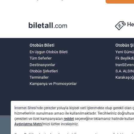
He
Otobüs Bileti
Otobüs Şi
En Uygun Otobüs Bileti
Yeni Gümü
Tüm Seferler
Fk Beylikd
Destinasyonlar
tranSEvren
Otobüs Şirketleri
S.A. ALS
Terminaller
Karakaşoğ
Kampanya ve Promosyonlar
İnternet Sitesi’nde çerezler yoluyla kişisel veri işlenmekte olup gerekli olan 
hizmetlerinin sunulması amacı ile kullanılmaktadır. Tercihleriniz doğrultusu
çerezleri ve özel kampanyaları
reddet
seçeneğine tıklamanız halinde kull
Aydınlatma Metni
’mizi lütfen inceleyiniz.