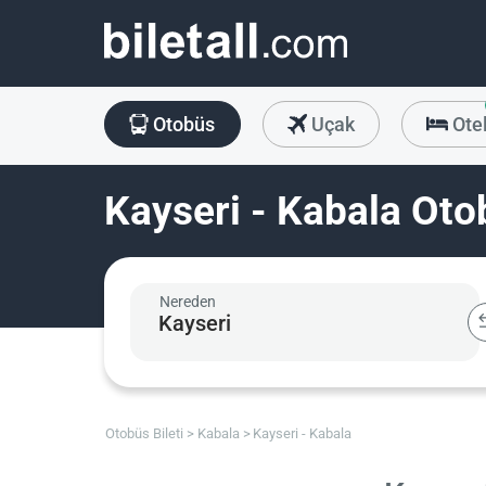
Otobüs
Uçak
Ote
Kayseri - Kabala Otob
Nereden
Otobüs Bileti
Kabala
Kayseri - Kabala