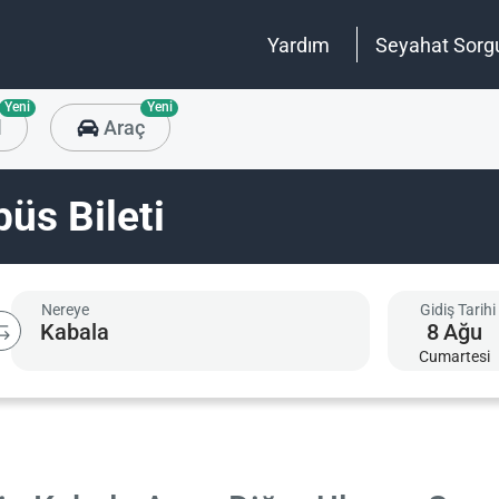
Yardım
Seyahat Sorg
Yeni
Yeni
l
Araç
üs Bileti
Nereye
Gidiş Tarihi
8
Ağu
Cumartesi