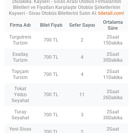
26Dakika. Kayseri - Sivas Arası Otobüs Firmalarının
Biletleri ve Fiyatları Karşılaştır Otobüs Şirketlerinin
Kayseri - Sivas Otobüs Biletlerini Satın Al:
biletall.com
!
Ortalama
Firma Adı
Bilet Fiyatı
Sefer Sayısı
Süre
Turgutreis
2Saat
700 TL
2
Turizm
15Dakika
Esadaş
2Saat
700 TL
4
Turizm
30Dakika
Topçam
2Saat
700 TL
4
Turizm
11Dakika
Tokat
2Saat
Yıldızı
700 TL
11
26Dakika
Seyahat
Turay
2Saat
700 TL
3
Seyahat
30Dakika
Yeni Sivas
2Saat
700 TL
2