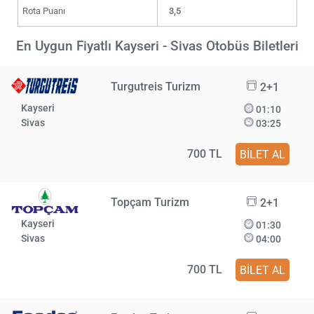
Rota Puanı
3,5
En Uygun Fiyatlı Kayseri - Sivas Otobüs Biletleri
Turgutreis Turizm
2+1
Kayseri
01:10
Sivas
03:25
700 TL
BİLET AL
Topçam Turizm
2+1
Kayseri
01:30
Sivas
04:00
700 TL
BİLET AL