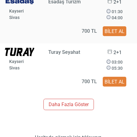
Esadaş Turizm
2+1
Kayseri
01:30
Sivas
04:00
700 TL
BİLET AL
Turay Seyahat
2+1
Kayseri
03:00
Sivas
05:30
700 TL
BİLET AL
Daha Fazla Göster