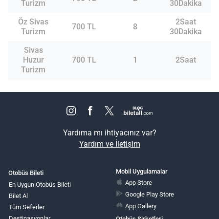
Turizm
30Dakika
Öz Sivas
2Saat
700 TL
8
Turizm
30Dakika
Sivas
Huzur
700 TL
1
2Saat
Turizm
Yardıma mı ihtiyacınız var?
Yardım ve İletişim
Mobil Uygulamalar
Otobüs Bileti
App Store
En Uygun Otobüs Bileti
Google Play Store
Bilet Al
App Gallery
Tüm Seferler
Destinasyonlar
Otobüs Şirketleri