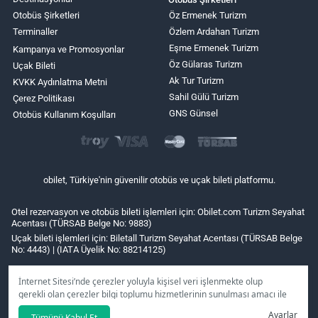
Otobüs Şirketleri
Öz Ermenek Turizm
Terminaller
Özlem Ardahan Turizm
Eşme Ermenek Turizm
Kampanya ve Promosyonlar
Öz Gülaras Turizm
Uçak Bileti
Ak Tur Turizm
KVKK Aydınlatma Metni
Sahil Gülü Turizm
Çerez Politikası
GNS Günsel
Otobüs Kullanım Koşulları
obilet, Türkiye'nin güvenilir otobüs ve uçak bileti platformu.
Otel rezervasyon ve otobüs bileti işlemleri için: Obilet.com Turizm Seyahat
Acentası (TÜRSAB Belge No: 9883)
Uçak bileti işlemleri için: Biletall Turizm Seyahat Acentası (TÜRSAB Belge
No: 4443) | (IATA Üyelik No: 88214125)
İnternet Sitesi’nde çerezler yoluyla kişisel veri işlenmekte olup
gerekli olan çerezler bilgi toplumu hizmetlerinin sunulması amacı ile
kullanılmaktadır. Tercihleriniz doğrultusunda size özel
Ayarlar
Tümünü Kabul Et