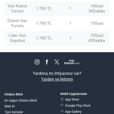
Van Kalesi
10Saat
1.700 TL
1
Turizm
36Dakika
Özlem Van
1.700 TL
1
10Saat
Turizm
Lider Van
10Saat
1.700 TL
1
Seyahat
45Dakika
Yardıma mı ihtiyacınız var?
Yardım ve İletişim
Mobil Uygulamalar
Otobüs Bileti
App Store
En Uygun Otobüs Bileti
Google Play Store
Bilet Al
App Gallery
Tüm Seferler