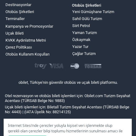
Destinasyonlar
Otobüs Şirketleri
Otobüs Şirketleri
Yeni Gümüşhane Turizm
Terminaller
Sahil Gülü Turizm
Siirt Petrol
Kampanya ve Promosyonlar
Yaman Turizm
Uçak Bileti
Özkaymak
KVKK Aydınlatma Metni
Yazar Tur
Çerez Politikası
Çağlar Turizm
Otobüs Kullanım Koşulları
obilet, Türkiye'nin güvenilir otobüs ve uçak bileti platformu.
Otel rezervasyon ve otobüs bileti işlemleri için: Obilet.com Turizm Seyahat
Acentası (TÜRSAB Belge No: 9883)
Uçak bileti işlemleri için: Biletall Turizm Seyahat Acentası (TÜRSAB Belge
No: 4443) | (IATA Üyelik No: 88214125)
İnternet Sitesi’nde çerezler yoluyla kişisel veri işlenmekte olup
gerekli olan çerezler bilgi toplumu hizmetlerinin sunulması amacı ile