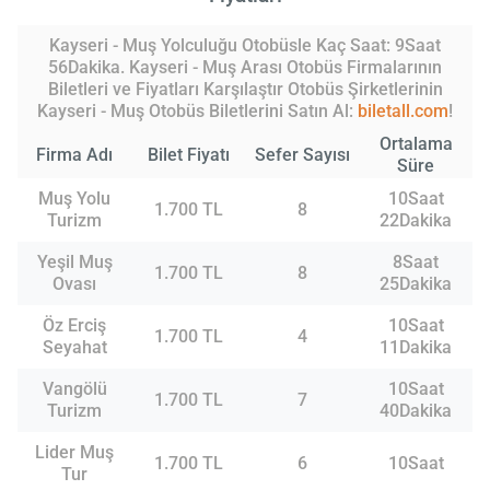
Kayseri - Muş Yolculuğu Otobüsle Kaç Saat: 9Saat
56Dakika. Kayseri - Muş Arası Otobüs Firmalarının
Biletleri ve Fiyatları Karşılaştır Otobüs Şirketlerinin
Kayseri - Muş Otobüs Biletlerini Satın Al:
biletall.com
!
Ortalama
Firma Adı
Bilet Fiyatı
Sefer Sayısı
Süre
Muş Yolu
10Saat
1.700 TL
8
Turizm
22Dakika
Yeşil Muş
8Saat
1.700 TL
8
Ovası
25Dakika
Öz Erciş
10Saat
1.700 TL
4
Seyahat
11Dakika
Vangölü
10Saat
1.700 TL
7
Turizm
40Dakika
Lider Muş
1.700 TL
6
10Saat
Tur