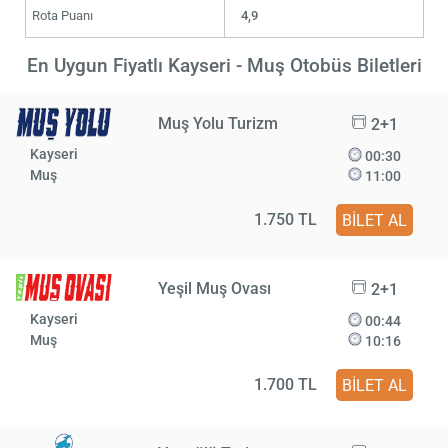
Rota Puanı
4,9
En Uygun Fiyatlı Kayseri - Muş Otobüs Biletleri
Muş Yolu Turizm
2+1
Kayseri
00:30
Muş
11:00
1.750 TL
BİLET AL
Yeşil Muş Ovası
2+1
Kayseri
00:44
Muş
10:16
1.700 TL
BİLET AL