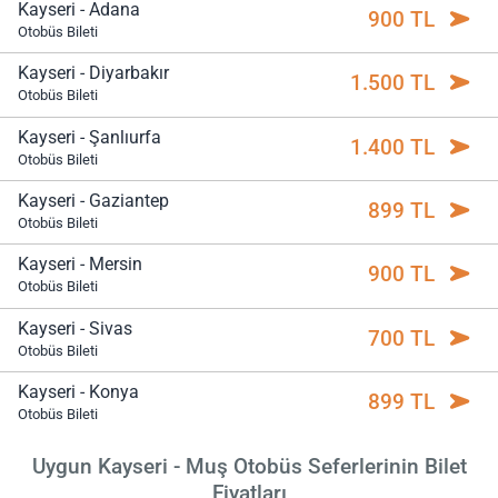
Kayseri - Adana
900 TL
Otobüs Bileti
Kayseri - Diyarbakır
1.500 TL
Otobüs Bileti
Kayseri - Şanlıurfa
1.400 TL
Otobüs Bileti
Kayseri - Gaziantep
899 TL
Otobüs Bileti
Kayseri - Mersin
900 TL
Otobüs Bileti
Kayseri - Sivas
700 TL
Otobüs Bileti
Kayseri - Konya
899 TL
Otobüs Bileti
Uygun Kayseri - Muş Otobüs Seferlerinin Bilet
Fiyatları