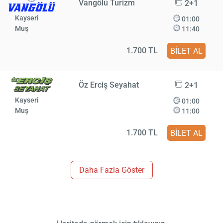
Vangölü Turizm
2+1
Kayseri
01:00
Muş
11:40
1.700 TL
BİLET AL
Öz Erciş Seyahat
2+1
Kayseri
01:00
Muş
11:00
1.700 TL
BİLET AL
Daha Fazla Göster