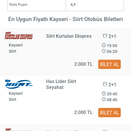
Rota Puanı
4,9
En Uygun Fiyatlı Kayseri - Siirt Otobüs Biletleri
Siirt Kurtalan Ekspres
2+1
Kayseri
19:00
Siirt
06:20
2.000 TL
BİLET AL
Has Lider Siirt
2+1
Seyahat
Kayseri
20:40
Siirt
08:40
2.000 TL
BİLET AL