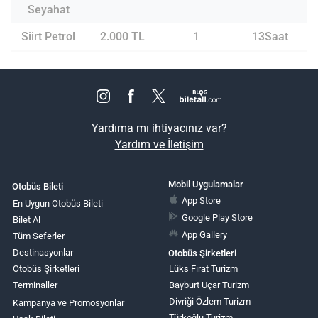
Seyahat
Siirt Petrol
2.000 TL
1
13Saat
Yardıma mı ihtiyacınız var?
Yardım ve İletişim
Mobil Uygulamalar
Otobüs Bileti
App Store
En Uygun Otobüs Bileti
Google Play Store
Bilet Al
App Gallery
Tüm Seferler
Destinasyonlar
Otobüs Şirketleri
Otobüs Şirketleri
Lüks Fırat Turizm
Terminaller
Bayburt Uçar Turizm
Divriği Özlem Turizm
Kampanya ve Promosyonlar
Türkoğlu Turizm