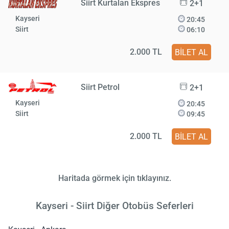
Siirt Kurtalan Ekspres
2+1
Kayseri
20:45
Siirt
06:10
2.000 TL
BİLET AL
Siirt Petrol
2+1
Kayseri
20:45
Siirt
09:45
2.000 TL
BİLET AL
Haritada görmek için tıklayınız.
Kayseri - Siirt Diğer Otobüs Seferleri