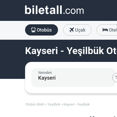
Otobüs
Uçak
Ote
Kayseri - Yeşilbük Ot
Nereden
Otobüs Bileti
Yeşilbük
Kayseri - Yeşilbük