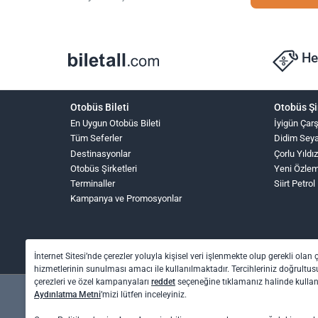
He
Otobüs Bileti
Otobüs Şi
En Uygun Otobüs Bileti
İyigün Çar
Tüm Seferler
Didim Sey
Destinasyonlar
Çorlu Yıldı
Otobüs Şirketleri
Yeni Özle
Terminaller
Siirt Petrol
Kampanya ve Promosyonlar
İnternet Sitesi’nde çerezler yoluyla kişisel veri işlenmekte olup gerekli olan 
hizmetlerinin sunulması amacı ile kullanılmaktadır. Tercihleriniz doğrultusu
çerezleri ve özel kampanyaları
reddet
seçeneğine tıklamanız halinde kull
Aydınlatma Metni
’mizi lütfen inceleyiniz.