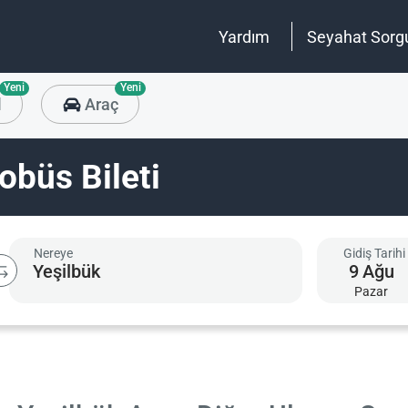
Yardım
Seyahat Sorg
Yeni
Yeni
l
Araç
obüs Bileti
Nereye
Gidiş Tarihi
9
Ağu
Pazar