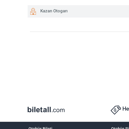
Kazan Otogarı
He
Otobüs Bileti
Otobüs Şi