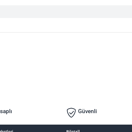
saplı
Güvenli
rketleri
Biletall