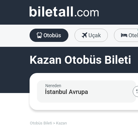
Otobüs
Uçak
Ote
Kazan Otobüs Bileti
Nereden
Otobüs Bileti
Kazan