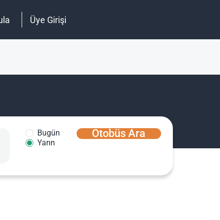
ula
Üye Girişi
Otobüs Ara
Bugün
Yarın