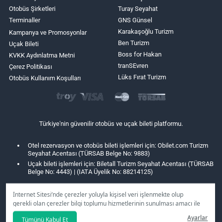
Otobüs Şirketleri
Turay Seyahat
Terminaller
GNS Günsel
Karakaşoğlu Turizm
Kampanya ve Promosyonlar
Ben Turizm
Uçak Bileti
Boss for Hakan
KVKK Aydınlatma Metni
tranSEvren
Çerez Politikası
Lüks Fırat Turizm
Otobüs Kullanım Koşulları
Türkiye'nin güvenilir otobüs ve uçak bileti platformu.
Otel rezervasyon ve otobüs bileti işlemleri için: Obilet.com Turizm
Seyahat Acentası (TÜRSAB Belge No: 9883)
Uçak bileti işlemleri için: Biletall Turizm Seyahat Acentası (TÜRSAB
Belge No: 4443) | (IATA Üyelik No: 88214125)
İnternet Sitesi’nde çerezler yoluyla kişisel veri işlenmekte olup
gerekli olan çerezler bilgi toplumu hizmetlerinin sunulması amacı ile
kullanılmaktadır. Tercihleriniz doğrultusunda size özel
Ayarlar
Tümünü Kabul Et
kişiselleştirilmiş çerezleri ve özel kampanyaları
reddet
seçeneğine