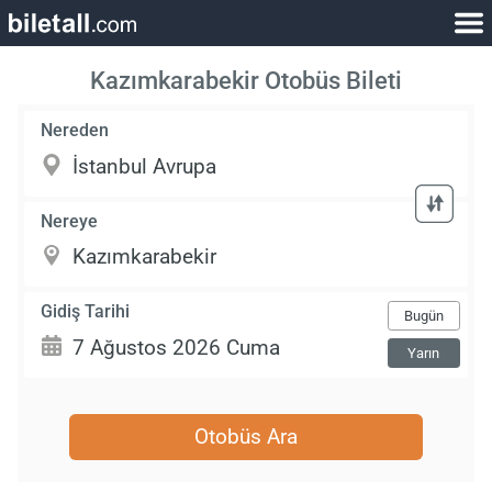
Kazımkarabekir Otobüs Bileti
Nereden
Nereye
Gidiş Tarihi
Bugün
Yarın
Otobüs Ara